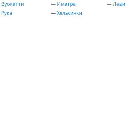
—
Вуокатти
—
Иматра
—
Леви
—
Рука
—
Хельсинки