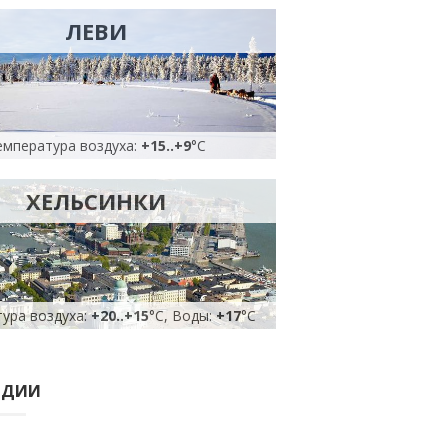
ЛЕВИ
емпература воздуха:
+15
..
+9
°C
ХЕЛЬСИНКИ
ура воздуха:
+20
..
+15
°C, Воды:
+17
°C
НДИИ