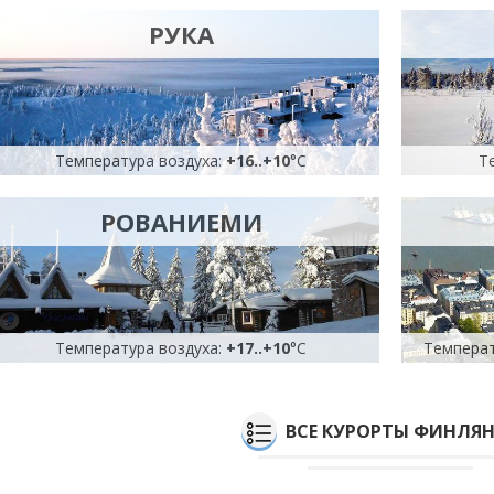
РУКА
Температура воздуха:
+16
..
+10
°C
Т
РОВАНИЕМИ
Температура воздуха:
+17
..
+10
°C
Температ
ВСЕ КУРОРТЫ ФИНЛЯ