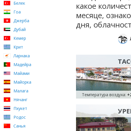
Белек
какое количес
Гоа
месяце, ознак
Джерба
дня, облачност
Дубай
Кемер
Крит
Ларнака
ТАС
Мадейра
Майами
Майорка
Малага
Температура воздуха:
+
Нячанг
Пхукет
УРЕ
Родос
Санья