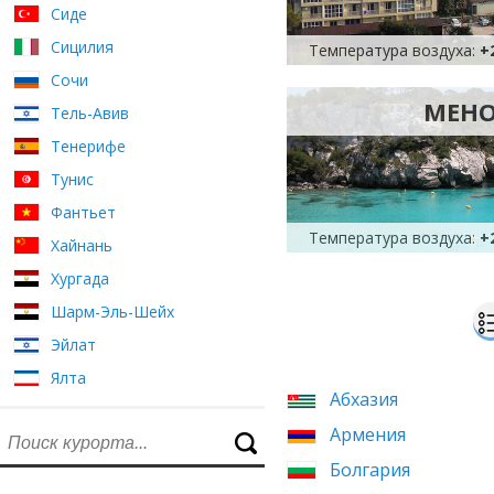
Сиде
Сицилия
Температура воздуха:
+
Сочи
МЕНО
Тель-Авив
Тенерифе
Тунис
Фантьет
Температура воздуха:
+
Хайнань
Хургада
Шарм-Эль-Шейх
Эйлат
Ялта
Абхазия
Армения
Болгария