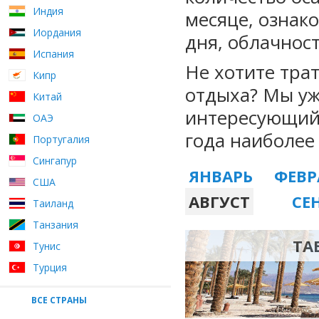
Индия
месяце, ознак
Иордания
дня, облачност
Испания
Не хотите тра
Кипр
отдыха? Мы уж
Китай
интересующий 
ОАЭ
года наиболее
Португалия
Сингапур
ЯНВАРЬ
ФЕВР
США
АВГУСТ
СЕ
Таиланд
Танзания
ТА
Тунис
Турция
ВСЕ СТРАНЫ