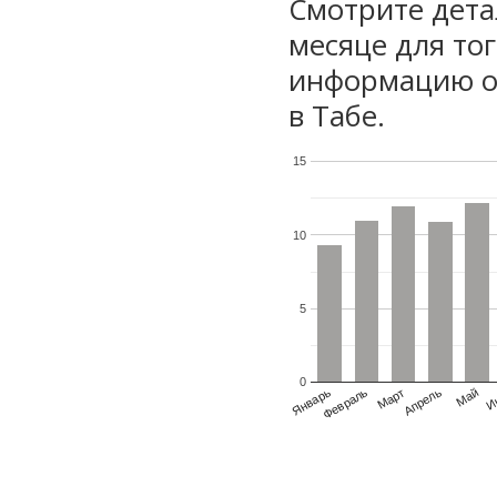
Смотрите дета
месяце для то
информацию о 
в Табе.
15
10
5
0
Январь
Февраль
Март
Апрель
Май
И