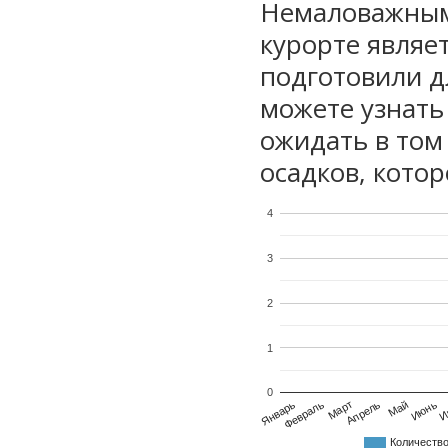
Немаловажным
курорте являе
подготовили дл
можете узнать
ожидать в том
осадков, котор
4
3
2
1
0
Январь
Февраль
Март
Апрель
Май
Июнь
И
Количеств