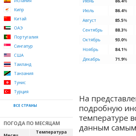
Испания
Июнь
86.4
%
Кипр
Июль
86.4
%
Китай
Август
85.5
%
ОАЭ
Сентябрь
88.3
%
Португалия
Октябрь
93.0
%
Сингапур
Ноябрь
84.1
%
США
Декабрь
71.9
%
Таиланд
Танзания
Тунис
Турция
На представле
подробную ин
ВСЕ СТРАНЫ
температуре в
ПОГОДА ПО МЕСЯЦАМ
данным самыми
Температура
Месяц