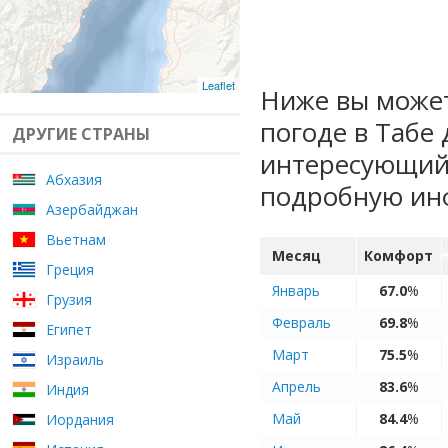
Leaflet
Ниже вы может
погоде в Табе
ДРУГИЕ СТРАНЫ
интересующий 
Абхазия
подробную ин
Азербайджан
Вьетнам
Месяц
Комфорт
Греция
Январь
67.0
%
Грузия
Февраль
69.8
%
Египет
Март
75.5
%
Израиль
Апрель
83.6
%
Индия
Май
84.4
%
Иордания