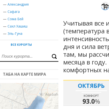
—
Александрия
—
Сафага
—
Сома Бей
Учитывая все 
—
Сахл Хашиш
(температура в
—
Эль-Гуна
интенсивность
дня и сила вет
ВСЕ КУРОРТЫ
там, мы рассч
месяца в году
комфортных на
ТАБА НА КАРТЕ МИРА
ОКТЯБРЬ
КОМФОРТ
93.0
%