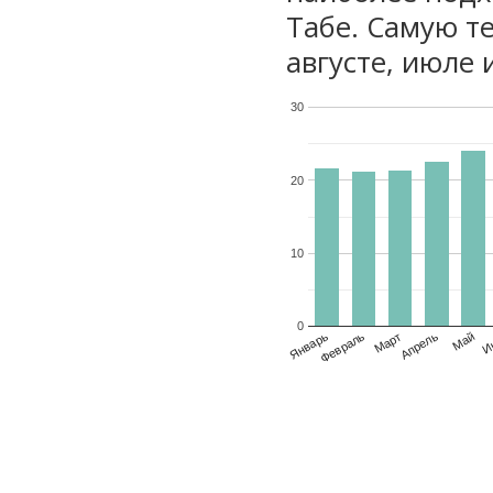
Табе. Самую те
августе, июле 
30
20
10
0
Январь
Февраль
Март
Апрель
Май
И