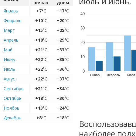
июль и июнь.
ночью
днем
Январь
+7
°C
+17
°C
40
Февраль
+10
°C
+20
°C
30
Март
+15
°C
+25
°C
Апрель
+18
°C
+29
°C
20
Май
+21
°C
+33
°C
10
Июнь
+22
°C
+35
°C
Июль
+22
°C
+36
°C
0
Январь
Февраль
Март
Август
+22
°C
+37
°C
Сентябрь
+21
°C
+34
°C
Октябрь
+18
°C
+30
°C
Ноябрь
+13
°C
+24
°C
Декабрь
+8
°C
+18
°C
Воспользовавш
наиболее подх