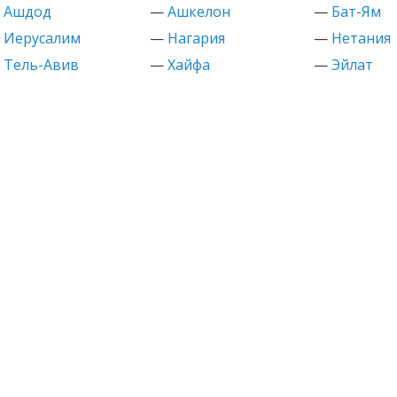
—
Ашдод
—
Ашкелон
—
Бат-Ям
—
Иерусалим
—
Нагария
—
Нетания
—
Тель-Авив
—
Хайфа
—
Эйлат