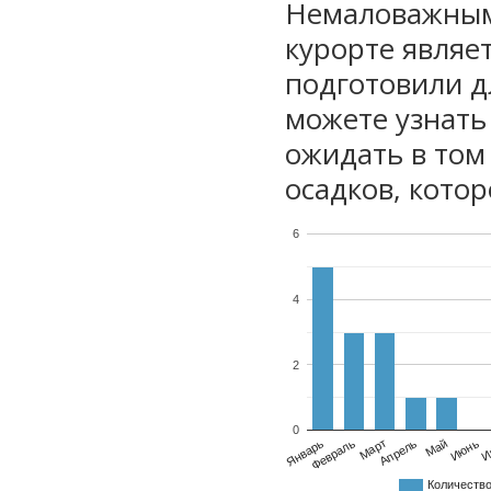
Немаловажным
курорте являе
подготовили дл
можете узнать
ожидать в том
осадков, котор
6
4
2
0
Январь
Февраль
Март
Апрель
Май
Июнь
И
Количеств