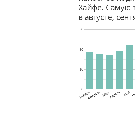
Хайфе. Самую 
в августе, сен
30
20
10
0
Январь
Февраль
Март
Апрель
Май
И