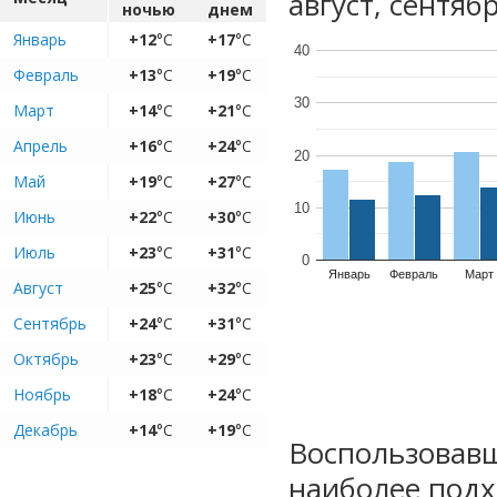
август, сентяб
ночью
днем
Январь
+12
°C
+17
°C
40
Февраль
+13
°C
+19
°C
30
Март
+14
°C
+21
°C
Апрель
+16
°C
+24
°C
20
Май
+19
°C
+27
°C
10
Июнь
+22
°C
+30
°C
Июль
+23
°C
+31
°C
0
Январь
Февраль
Март
Август
+25
°C
+32
°C
Сентябрь
+24
°C
+31
°C
Октябрь
+23
°C
+29
°C
Ноябрь
+18
°C
+24
°C
Декабрь
+14
°C
+19
°C
Воспользовавш
наиболее подх