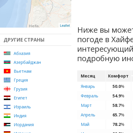
Leaflet
Ниже вы может
погоде в Хайф
ДРУГИЕ СТРАНЫ
интересующий 
Абхазия
подробную ин
Азербайджан
Вьетнам
Месяц
Комфорт
Греция
Январь
50.0
%
Грузия
Февраль
54.9
%
Египет
Март
58.7
%
Израиль
Апрель
65.7
%
Индия
Май
78.2
%
Иордания