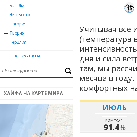
—
Бат-Ям
—
Эйн Бокек
—
Нагария
Учитывая все 
—
Тверия
(температура в
—
Герцлия
интенсивность
дня и сила вет
ВСЕ КУРОРТЫ
там, мы рассч
месяца в году
комфортных на
ХАЙФА НА КАРТЕ МИРА
ИЮЛЬ
КОМФОРТ
91.4
%