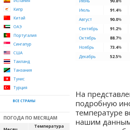
Испания
Июнь
90.8
%
Кипр
Июль
91.4
%
Китай
Август
90.0
%
ОАЭ
Сентябрь
91.2
%
Португалия
Октябрь
88.7
%
Сингапур
Ноябрь
73.4
%
США
Декабрь
52.5
%
Таиланд
Танзания
Тунис
Турция
На представле
подробную ин
ВСЕ СТРАНЫ
температуре в
ПОГОДА ПО МЕСЯЦАМ
нашим данным
Температура
Месяц