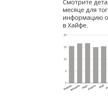
Смотрите дета
месяце для то
информацию о 
в Хайфе.
20
15
10
5
0
Январь
Февраль
Март
Апрель
Май
И