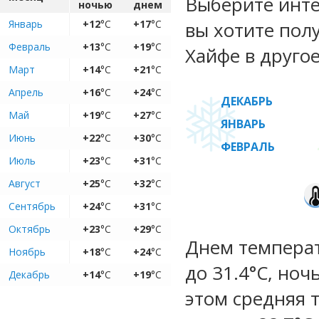
Выберите инте
ночью
днем
Январь
+12
°C
+17
°C
вы хотите пол
Февраль
+13
°C
+19
°C
Хайфе в другое
Март
+14
°C
+21
°C
Апрель
+16
°C
+24
°C
ДЕКАБРЬ
Май
+19
°C
+27
°C
ЯНВАРЬ
Июнь
+22
°C
+30
°C
ФЕВРАЛЬ
Июль
+23
°C
+31
°C
Август
+25
°C
+32
°C
Сентябрь
+24
°C
+31
°C
Октябрь
+23
°C
+29
°C
Днем температу
Ноябрь
+18
°C
+24
°C
до 31.4°C, ноч
Декабрь
+14
°C
+19
°C
этом средняя 