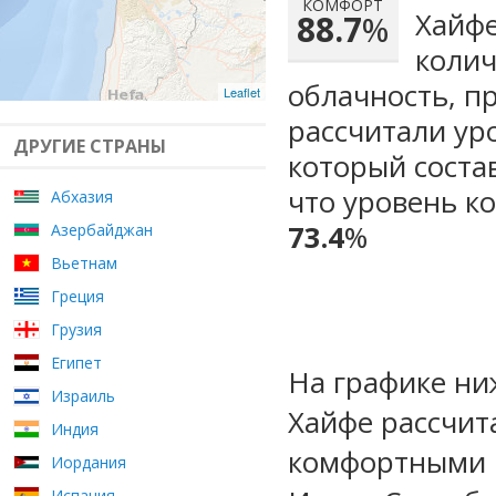
КОМФОРТ
Хайфе
88.7
%
колич
облачность, п
Leaflet
рассчитали ур
ДРУГИЕ СТРАНЫ
который сост
что уровень к
Абхазия
73.4
%
Азербайджан
Вьетнам
Греция
Грузия
Египет
На графике ни
Израиль
Хайфе рассчит
Индия
комфортными м
Иордания
Испания