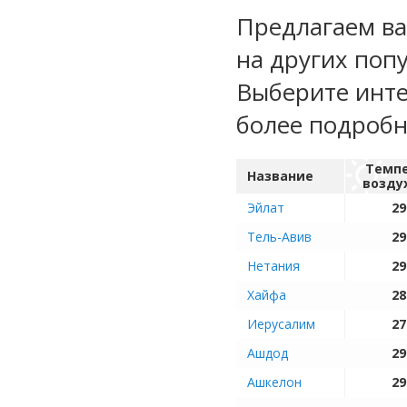
Предлагаем ва
на других поп
Выберите инте
более подроб
Темп
Название
возду
Эйлат
29
Тель-Авив
29
Нетания
29
Хайфа
28
Иерусалим
27
Ашдод
29
Ашкелон
29