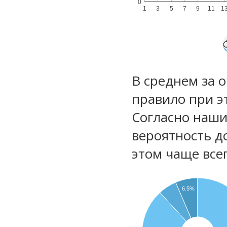
0
1
3
5
7
9
11
1
В среднем за 
правило при э
Согласно наш
вероятность д
этом чаще все
6.5%