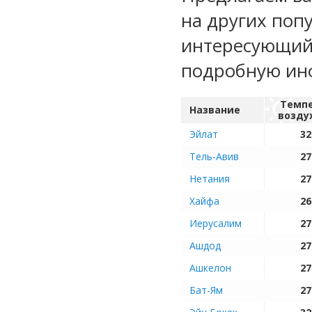
на других поп
интересующий 
подробную ин
Темп
Название
возду
Эйлат
32
Тель-Авив
27
Нетания
27
Хайфа
26
Иерусалим
27
Ашдод
27
Ашкелон
27
Бат-Ям
27