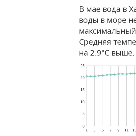
В мае вода в 
воды в море не
максимальный 
Средняя темпе
на 2.9°C выше,
25
20
15
10
5
0
1
3
5
7
9
11
1