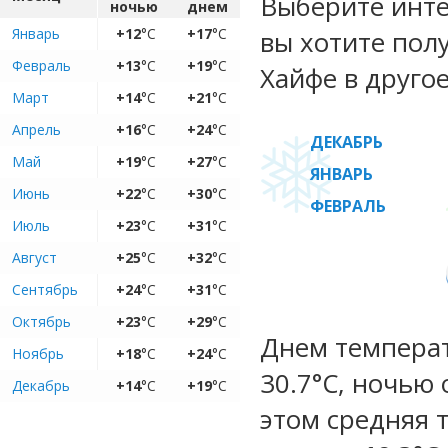
Выберите инте
ночью
днем
Январь
+12
°C
+17
°C
вы хотите пол
Февраль
+13
°C
+19
°C
Хайфе в другое
Март
+14
°C
+21
°C
Апрель
+16
°C
+24
°C
ДЕКАБРЬ
Май
+19
°C
+27
°C
ЯНВАРЬ
Июнь
+22
°C
+30
°C
ФЕВРАЛЬ
Июль
+23
°C
+31
°C
Август
+25
°C
+32
°C
Сентябрь
+24
°C
+31
°C
Октябрь
+23
°C
+29
°C
Днем температу
Ноябрь
+18
°C
+24
°C
30.7°C, ночью 
Декабрь
+14
°C
+19
°C
этом средняя 