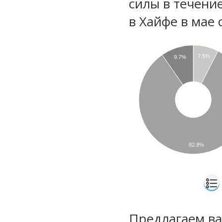
силы в течени
в Хайфе в мае
7.5%
9.7%
82.8%
Предлагаем ва