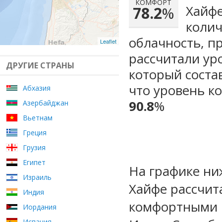
КОМФОРТ
Хайфе
78.2
%
колич
облачность, п
Leaflet
рассчитали ур
ДРУГИЕ СТРАНЫ
который сост
что уровень к
Абхазия
90.8
%
Азербайджан
Вьетнам
Греция
Грузия
Египет
На графике ни
Израиль
Хайфе рассчит
Индия
комфортными м
Иордания
Испания