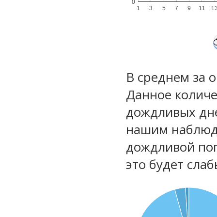
0
1
3
5
7
9
11
1
В среднем за 
Данное количе
дождливых дне
нашим наблюд
дождливой по
это будет сла