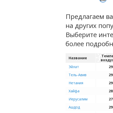
Предлагаем ва
на других поп
Выберите инте
более подроб
Темп
Название
возду
Эйлат
29
Тель-Авив
29
Нетания
29
Хайфа
28
Иерусалим
27
Ашдод
29