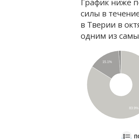
График ниже п
силы в течени
в Тверии в ок
одним из самы
15.1%
83.9%
П