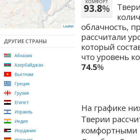
КОМФОРТ
Твери
93.8
%
колич
облачность, п
Leaflet
рассчитали ур
ДРУГИЕ СТРАНЫ
который сост
что уровень к
Абхазия
74.5
%
Азербайджан
Вьетнам
Греция
Грузия
Египет
На графике ни
Израиль
Тверии рассчи
Индия
комфортными м
Иордания
Испания