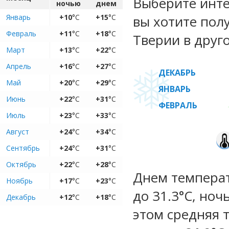
Выберите инте
ночью
днем
Январь
+10
°C
+15
°C
вы хотите пол
Февраль
+11
°C
+18
°C
Тверии в друг
Март
+13
°C
+22
°C
Апрель
+16
°C
+27
°C
ДЕКАБРЬ
Май
+20
°C
+29
°C
ЯНВАРЬ
Июнь
+22
°C
+31
°C
ФЕВРАЛЬ
Июль
+23
°C
+33
°C
Август
+24
°C
+34
°C
Сентябрь
+24
°C
+31
°C
Октябрь
+22
°C
+28
°C
Днем температу
Ноябрь
+17
°C
+23
°C
до 31.3°C, ноч
Декабрь
+12
°C
+18
°C
этом средняя 