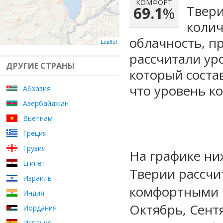
КОМФОРТ
Твери
69.1
%
колич
облачность, п
Leaflet
рассчитали ур
ДРУГИЕ СТРАНЫ
который сост
что уровень к
Абхазия
Азербайджан
Вьетнам
Греция
Грузия
На графике ни
Египет
Тверии рассчи
Израиль
комфортными м
Индия
Октябрь, Сент
Иордания
Испания