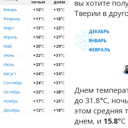
вы хотите пол
ночью
днем
Январь
+10
°C
+15
°C
Тверии в друг
Февраль
+11
°C
+18
°C
Март
+13
°C
+22
°C
ДЕКАБРЬ
Апрель
+16
°C
+27
°C
ЯНВАРЬ
Май
+20
°C
+29
°C
ФЕВРАЛЬ
Июнь
+22
°C
+31
°C
Июль
+23
°C
+33
°C
Август
+24
°C
+34
°C
Сентябрь
+24
°C
+31
°C
Днем температ
Октябрь
+22
°C
+28
°C
до 31.8°C, ноч
Ноябрь
+17
°C
+23
°C
этом средняя 
Декабрь
+12
°C
+18
°C
днем, и
15.8
°C