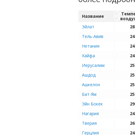
Темп
Название
возду
Эйлат
28
Тель-Авив
24
Нетания
24
Хайфа
24
Иерусалим
25
Ашдод
25
Ашкелон
25
Бат-Ям
25
Эйн Бокек
29
Нагария
24
Тверия
26
Герцлия
24