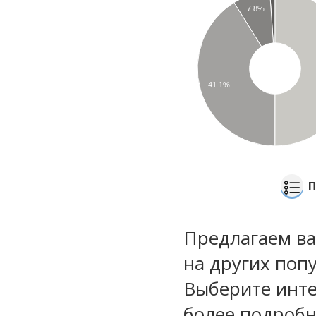
7.8%
41.1%
П
Предлагаем ва
на других поп
Выберите инте
более подроб