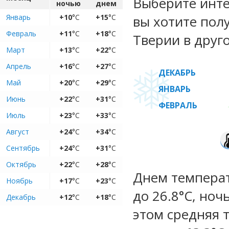
Выберите инте
ночью
днем
Январь
+10
°C
+15
°C
вы хотите пол
Февраль
+11
°C
+18
°C
Тверии в друг
Март
+13
°C
+22
°C
Апрель
+16
°C
+27
°C
ДЕКАБРЬ
Май
+20
°C
+29
°C
ЯНВАРЬ
Июнь
+22
°C
+31
°C
ФЕВРАЛЬ
Июль
+23
°C
+33
°C
Август
+24
°C
+34
°C
Сентябрь
+24
°C
+31
°C
Октябрь
+22
°C
+28
°C
Днем температ
Ноябрь
+17
°C
+23
°C
до 26.8°C, ноч
Декабрь
+12
°C
+18
°C
этом средняя 