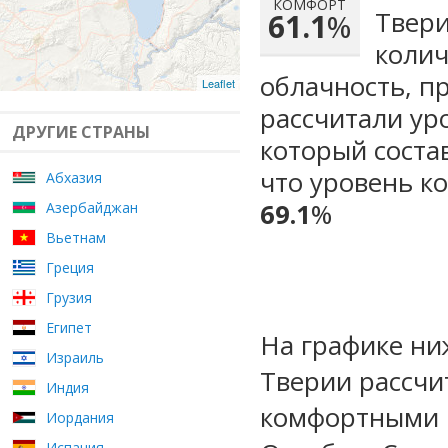
КОМФОРТ
Твери
61.1
%
колич
облачность, п
Leaflet
рассчитали ур
ДРУГИЕ СТРАНЫ
который сост
что уровень к
Абхазия
69.1
%
Азербайджан
Вьетнам
Греция
Грузия
Египет
На графике ни
Израиль
Тверии рассчи
Индия
комфортными м
Иордания
Испания