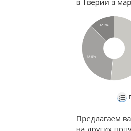
в Тверии в ма
12.9%
35.5%
Предлагаем ва
на других поп