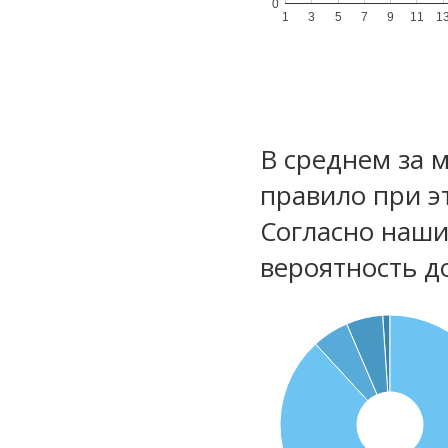
0
1
3
5
7
9
11
1
В среднем за 
правило при э
Согласно наш
вероятность д