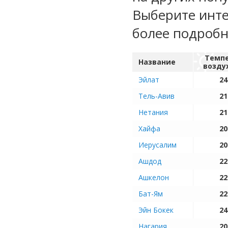
Выберите инте
более подроб
Темп
Название
возду
Эйлат
24
Тель-Авив
21
Нетания
21
Хайфа
20
Иерусалим
20
Ашдод
22
Ашкелон
22
Бат-Ям
22
Эйн Бокек
24
Нагария
20