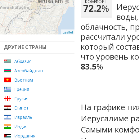
КОМФОРТ
Иерус
72.2
%
воды,
облачность, п
Leaflet
рассчитали ур
который сост
ДРУГИЕ СТРАНЫ
что уровень к
Абхазия
83.5
%
Азербайджан
Вьетнам
Греция
Грузия
На графике ни
Египет
Иерусалиме ра
Израиль
Индия
Самыми комфо
Иордания