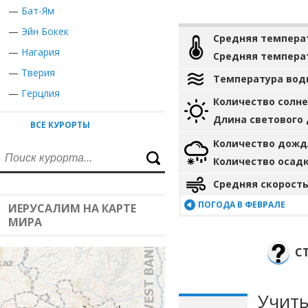
—
Бат-Ям
—
Эйн Бокек
Средняя темпера
—
Нагария
Средняя темпера
—
Тверия
Температура вод
—
Герцлия
Количество солн
Длина светового
ВСЕ КУРОРТЫ
Количество дожд
Количество осад
Средняя скорость
ПОГОДА В ФЕВРАЛЕ
ИЕРУСАЛИМ НА КАРТЕ
МИРА
С
Учиты