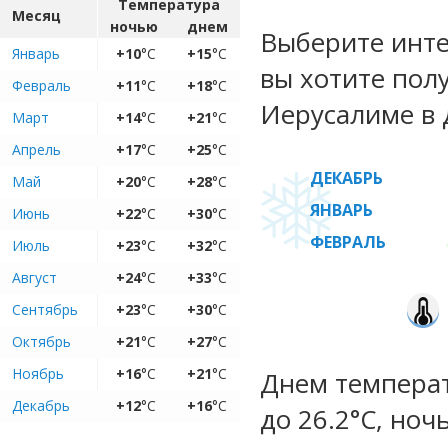
Температура
Месяц
ночью
днем
Выберите инте
Январь
+10
°C
+15
°C
вы хотите пол
Февраль
+11
°C
+18
°C
Иерусалиме в 
Март
+14
°C
+21
°C
Апрель
+17
°C
+25
°C
ДЕКАБРЬ
Май
+20
°C
+28
°C
ЯНВАРЬ
Июнь
+22
°C
+30
°C
ФЕВРАЛЬ
Июль
+23
°C
+32
°C
Август
+24
°C
+33
°C
Сентябрь
+23
°C
+30
°C
Октябрь
+21
°C
+27
°C
Ноябрь
+16
°C
+21
°C
Днем температ
Декабрь
+12
°C
+16
°C
до 26.2°C, ноч