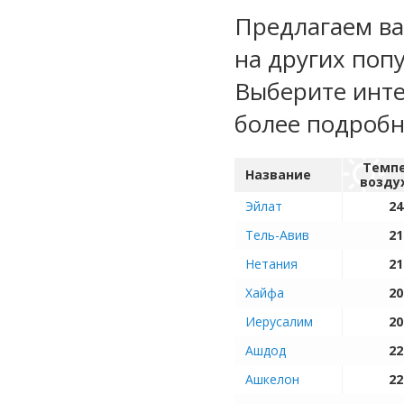
Предлагаем ва
на других поп
Выберите инте
более подроб
Темп
Название
возду
Эйлат
24
Тель-Авив
21
Нетания
21
Хайфа
20
Иерусалим
20
Ашдод
22
Ашкелон
22