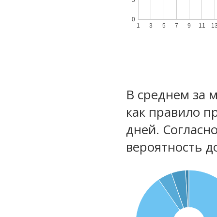
0
1
3
5
7
9
11
1
В среднем за 
как правило п
дней. Согласн
вероятность д