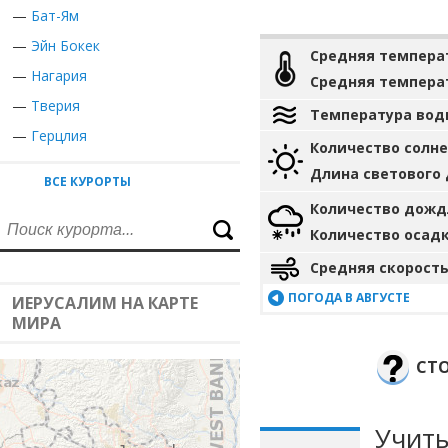
—
Бат-Ям
—
Эйн Бокек
Средняя темпера
—
Нагария
Средняя темпера
—
Тверия
Температура вод
—
Герцлия
Количество солн
Длина светового
ВСЕ КУРОРТЫ
Количество дожд
Количество осад
Средняя скорость
ПОГОДА В АВГУСТЕ
ИЕРУСАЛИМ НА КАРТЕ
МИРА
СТО
Учиты