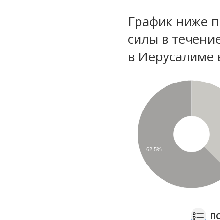
График ниже п
силы в течени
в Иерусалиме 
62.5%
П