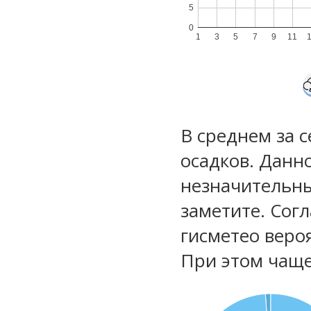
5
0
1
3
5
7
9
11
В среднем за 
осадков. Данн
незначительны
заметите. Сог
гисметео веро
При этом чаще