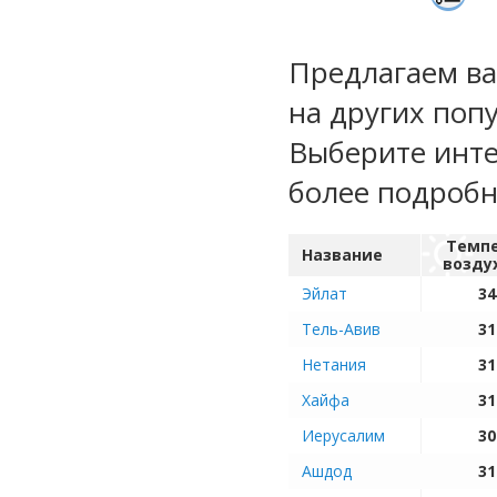
Предлагаем ва
на других поп
Выберите инте
более подроб
Темп
Название
возду
Эйлат
34
Тель-Авив
31
Нетания
31
Хайфа
31
Иерусалим
30
Ашдод
31