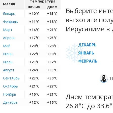
Температура
Месяц
ночью
днем
Выберите инте
Январь
+10
°C
+15
°C
вы хотите пол
Февраль
+11
°C
+18
°C
Иерусалиме в 
Март
+14
°C
+21
°C
Апрель
+17
°C
+25
°C
ДЕКАБРЬ
Май
+20
°C
+28
°C
ЯНВАРЬ
Июнь
+22
°C
+30
°C
ФЕВРАЛЬ
Июль
+23
°C
+32
°C
Август
+24
°C
+33
°C
Т
Сентябрь
+23
°C
+30
°C
Октябрь
+21
°C
+27
°C
Ноябрь
+16
°C
+21
°C
Днем температ
Декабрь
+12
°C
+16
°C
26.8°C до 33.6