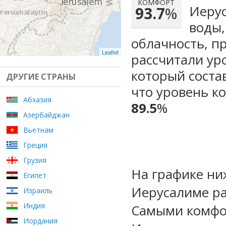
КОМФОРТ
Иерус
93.7
%
воды,
облачность, п
Leaflet
рассчитали ур
который сост
ДРУГИЕ СТРАНЫ
что уровень к
Абхазия
89.5
%
Азербайджан
Вьетнам
Греция
Грузия
На графике ни
Египет
Иерусалиме ра
Израиль
Индия
Самыми комфо
Иордания