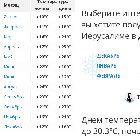
Температура
Месяц
ночью
днем
Выберите инте
Январь
+10
°C
+15
°C
вы хотите пол
Февраль
+11
°C
+18
°C
Иерусалиме в 
Март
+14
°C
+21
°C
Апрель
+17
°C
+25
°C
ДЕКАБРЬ
Май
+20
°C
+28
°C
ЯНВАРЬ
Июнь
+22
°C
+30
°C
ФЕВРАЛЬ
Июль
+23
°C
+32
°C
Август
+24
°C
+33
°C
Сентябрь
+23
°C
+30
°C
Октябрь
+21
°C
+27
°C
Ноябрь
+16
°C
+21
°C
Днем температу
Декабрь
+12
°C
+16
°C
до 30.3°C, ноч