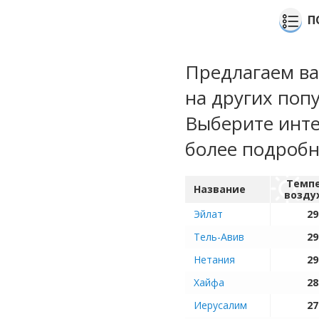
П
Предлагаем ва
на других поп
Выберите инте
более подроб
Темп
Название
возду
Эйлат
29
Тель-Авив
29
Нетания
29
Хайфа
28
Иерусалим
27