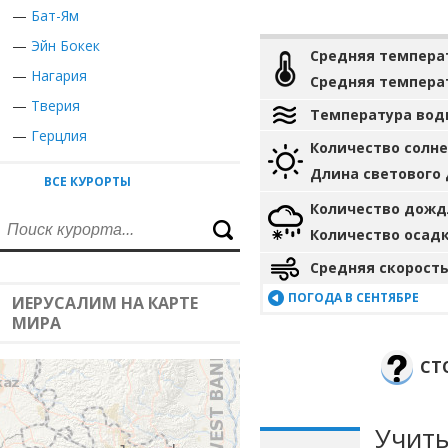
—
Бат-Ям
—
Эйн Бокек
Средняя темпера
—
Нагария
Средняя темпера
—
Тверия
Температура вод
—
Герцлия
Количество солн
Длина светового
ВСЕ КУРОРТЫ
Количество дожд
Количество осад
Средняя скорость
ПОГОДА В СЕНТЯБРЕ
ИЕРУСАЛИМ НА КАРТЕ
МИРА
СТ
Учиты