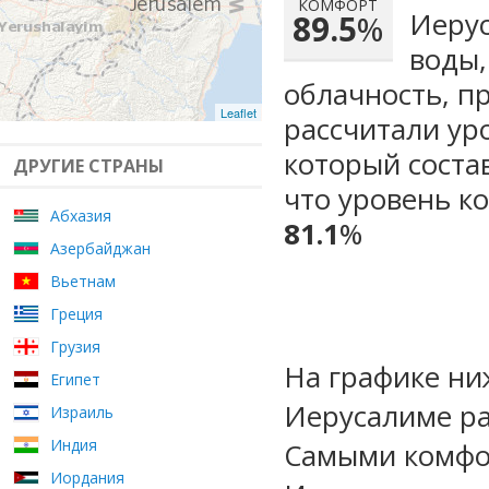
КОМФОРТ
Иерус
89.5
%
воды,
облачность, п
Leaflet
рассчитали ур
который сост
ДРУГИЕ СТРАНЫ
что уровень к
Абхазия
81.1
%
Азербайджан
Вьетнам
Греция
Грузия
На графике ни
Египет
Иерусалиме ра
Израиль
Индия
Самыми комфо
Иордания