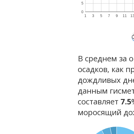
5
0
1
3
5
7
9
11
1
В среднем за 
осадков, как 
дождливых дн
данным гисмет
составляет
7.5
моросящий до