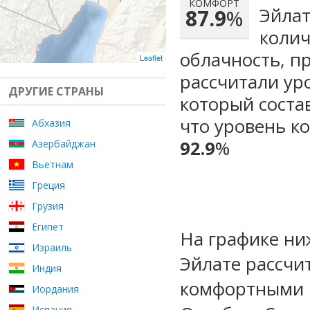
КОМФОРТ
Эйлат
87.9
%
колич
облачность, п
Leaflet
рассчитали ур
ДРУГИЕ СТРАНЫ
который сост
что уровень к
Абхазия
92.9
%
Азербайджан
Вьетнам
Греция
Грузия
Египет
На графике ни
Израиль
Эйлате рассчи
Индия
комфортными м
Иордания
Испания