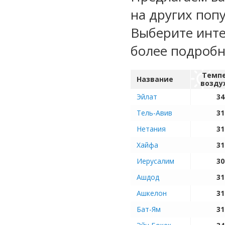
на других поп
Выберите инте
более подроб
Темп
Название
возду
Эйлат
34
Тель-Авив
31
Нетания
31
Хайфа
31
Иерусалим
30
Ашдод
31
Ашкелон
31
Бат-Ям
31