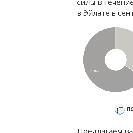
силы в течени
в Эйлате в сен
65.9%
П
Предлагаем ва