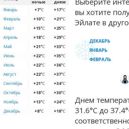
Выберите инте
ночью
днем
Январь
+7
°C
+17
°C
вы хотите пол
Февраль
+10
°C
+21
°C
Эйлате в друго
Март
+15
°C
+25
°C
Апрель
+18
°C
+29
°C
ДЕКАБРЬ
Май
+21
°C
+33
°C
ЯНВАРЬ
Июнь
+22
°C
+35
°C
ФЕВРАЛЬ
Июль
+22
°C
+36
°C
Август
+22
°C
+37
°C
Сентябрь
+21
°C
+34
°C
Октябрь
+18
°C
+30
°C
Днем температ
Ноябрь
+13
°C
+24
°C
31.6°C до 37.4
Декабрь
+8
°C
+18
°C
соответственн