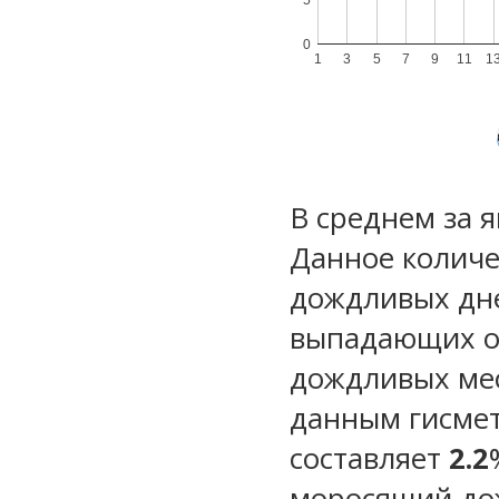
0
1
3
5
7
9
11
1
В среднем за 
Данное количе
дождливых дне
выпадающих ос
дождливых ме
данным гисмет
составляет
2.2
моросящий до