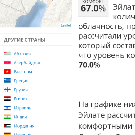
КОМФОРТ
Эйлат
67.0
%
колич
облачность, п
Leaflet
рассчитали ур
ДРУГИЕ СТРАНЫ
который сост
что уровень к
Абхазия
70.0
%
Азербайджан
Вьетнам
Греция
Грузия
Египет
На графике ни
Израиль
Эйлате рассчи
Индия
комфортными м
Иордания
Испания