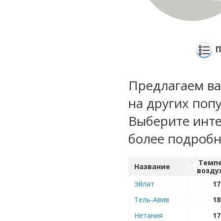
П
Предлагаем ва
на других поп
Выберите инте
более подроб
Темп
Название
возду
Эйлат
17
Тель-Авив
18
Нетания
17