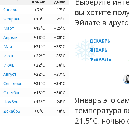
Выберите инте
ночью
днем
Январь
+7
°C
+17
°C
вы хотите пол
Февраль
+10
°C
+21
°C
Эйлате в друго
Март
+15
°C
+25
°C
Апрель
+18
°C
+29
°C
ДЕКАБРЬ
Май
+21
°C
+33
°C
ЯНВАРЬ
Июнь
+22
°C
+35
°C
ФЕВРАЛЬ
Июль
+22
°C
+36
°C
Август
+22
°C
+37
°C
Сентябрь
+21
°C
+34
°C
Октябрь
+18
°C
+30
°C
Январь это са
Ноябрь
+13
°C
+24
°C
температура во
Декабрь
+8
°C
+18
°C
21.5°C, ночью 