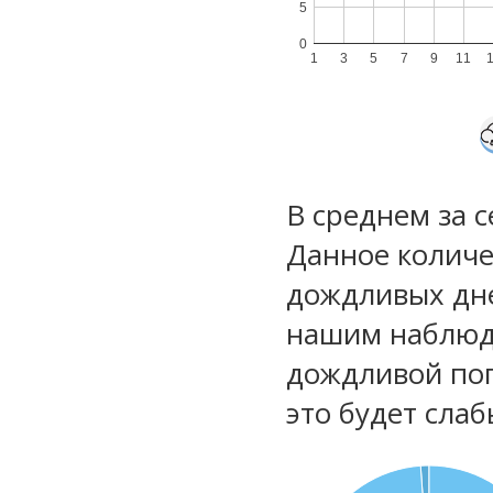
5
0
1
3
5
7
9
11
В среднем за 
Данное количе
дождливых дне
нашим наблюд
дождливой по
это будет сла