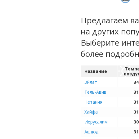
Предлагаем ва
на других поп
Выберите инте
более подроб
Темп
Название
возду
Эйлат
34
Тель-Авив
31
Нетания
31
Хайфа
31
Иерусалим
30
Ашдод
31