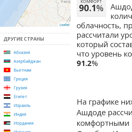
КОМФОРТ
Ашдод
90.1
%
колич
облачность, п
Leaflet
рассчитали ур
ДРУГИЕ СТРАНЫ
который сост
что уровень к
Абхазия
91.2
%
Азербайджан
Вьетнам
Греция
Грузия
Египет
На графике ни
Израиль
Ашдоде рассчи
Индия
комфортными 
Иордания
Испания