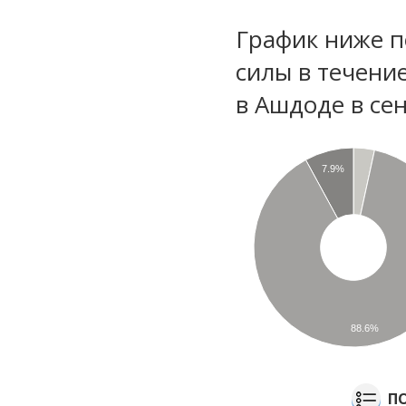
График ниже п
силы в течени
в Ашдоде в се
7.9%
88.6%
П