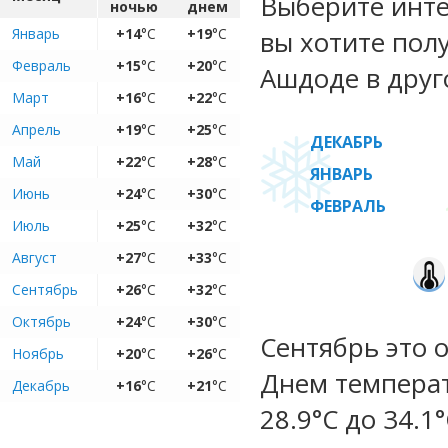
Выберите инте
ночью
днем
Январь
+14
°C
+19
°C
вы хотите пол
Февраль
+15
°C
+20
°C
Ашдоде в друг
Март
+16
°C
+22
°C
Апрель
+19
°C
+25
°C
ДЕКАБРЬ
Май
+22
°C
+28
°C
ЯНВАРЬ
Июнь
+24
°C
+30
°C
ФЕВРАЛЬ
Июль
+25
°C
+32
°C
Август
+27
°C
+33
°C
Сентябрь
+26
°C
+32
°C
Октябрь
+24
°C
+30
°C
Сентябрь это 
Ноябрь
+20
°C
+26
°C
Днем температ
Декабрь
+16
°C
+21
°C
28.9°C до 34.1