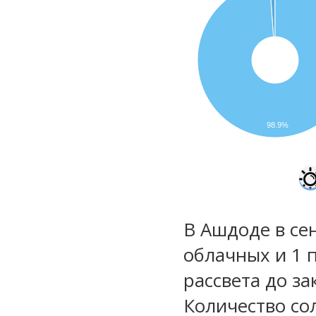
98.9%
В Ашдоде в се
облачных и 1 
рассвета до за
Количество со