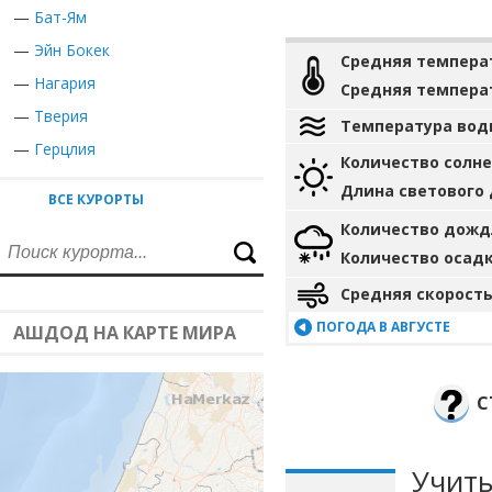
—
Бат-Ям
—
Эйн Бокек
Средняя темпера
—
Нагария
Средняя темпера
—
Тверия
Температура вод
—
Герцлия
Количество солн
Длина светового
ВСЕ КУРОРТЫ
Количество дожд
Количество осад
Средняя скорость
ПОГОДА В АВГУСТЕ
АШДОД НА КАРТЕ МИРА
С
Учиты