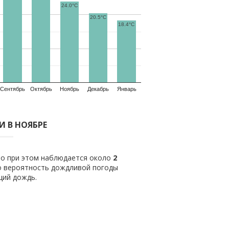
24.0°C
20.5°C
18.4°C
Сентябрь
Октябрь
Ноябрь
Декабрь
Январь
 В НОЯБРЕ
ло при этом наблюдается около
2
о вероятность дождливой погоды
щий дождь.