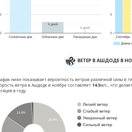
0
5
6 дней
0 дней
0 дней
0
0
Солнечные дни
Облачные дни
Пасмурные дни
Сентябрь
Длина 
ВЕТЕР В АШДОДЕ В НО
афик ниже показывает вероятность ветров различной силы в те
орость ветра в Ашдоде в ноябре составляет
14.5
м/с., что дела
сяцев в году.
Легкий ветер
Слабый ветер
14.4%
Умеренный ветер
28.9%
Сильный ветер