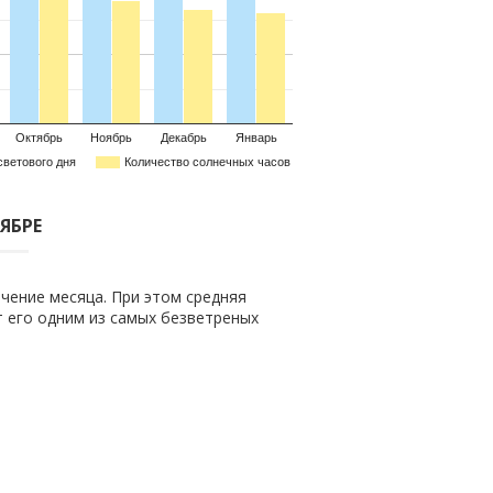
Октябрь
Ноябрь
Декабрь
Январь
светового дня
Количество солнечных часов
ЯБРЕ
чение месяца. При этом средняя
ет его одним из самых безветреных