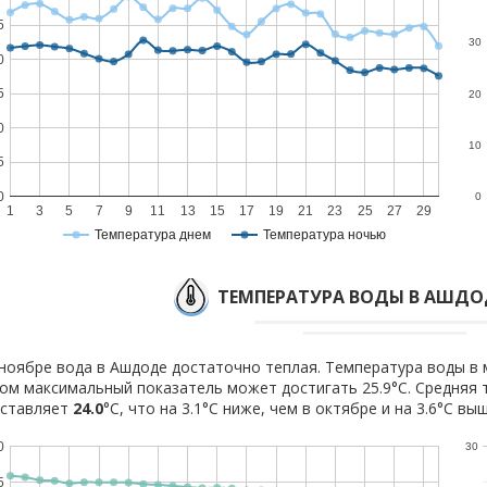
5
30
0
5
20
0
10
5
0
0
1
3
5
7
9
11
13
15
17
19
21
23
25
27
29
Температура днем
Температура ночью
ТЕМПЕРАТУРА ВОДЫ В АШДОД
ноябре вода в Ашдоде достаточно теплая. Температура воды в м
ом максимальный показатель может достигать 25.9°C. Средняя 
оставляет
24.0
°C, что на 3.1°C ниже, чем в октябре и на 3.6°C вы
0
30
5