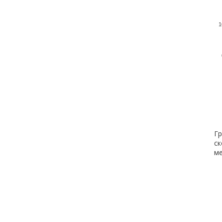
1
Гр
ск
ме