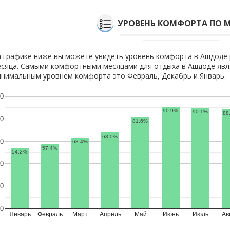
УРОВЕНЬ КОМФОРТА ПО 
 графике ниже вы можете увидеть уровень комфорта в Ашдоде 
сяца. Самыми комфортными месяцами для отдыха в Ашдоде явл
нимальным уровнем комфорта это Февраль, Декабрь и Январь.
0
90.9%
90.1%
88
0
81.6%
68.0%
0
63.4%
57.4%
54.2%
0
0
0
Январь
Февраль
Март
Апрель
Май
Июнь
Июль
Ав