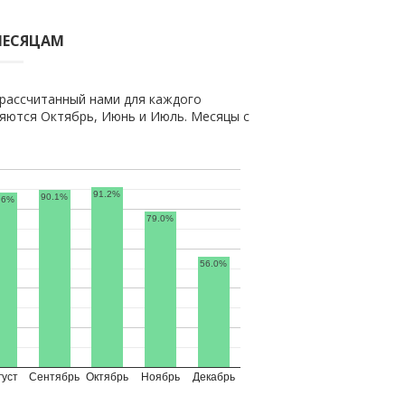
МЕСЯЦАМ
рассчитанный нами для каждого
яются Октябрь, Июнь и Июль. Месяцы с
91.2%
90.1%
.6%
79.0%
56.0%
густ
Сентябрь
Октябрь
Ноябрь
Декабрь