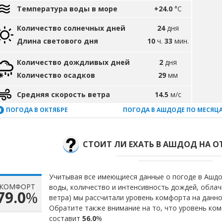
Температура воды в море
+24.0
°C
Количество солнечных дней
24
дня
Длина светового дня
10
ч.
33
мин.
Количество дождливых дней
2
дня
Количество осадков
29
мм
Средняя скорость ветра
14.5
м/с
ПОГОДА В ОКТЯБРЕ
ПОГОДА В АШДОДЕ ПО МЕСЯЦ
СТОИТ ЛИ ЕХАТЬ В АШДОД НА О
Учитывая все имеющиеся данные о погоде в Ашдод
КОМФОРТ
воды, количество и интенсивность дождей, облач
79.0
%
ветра) мы рассчитали уровень комфорта на данн
Обратите также внимание на то, что уровень ком
составит
56.0
%