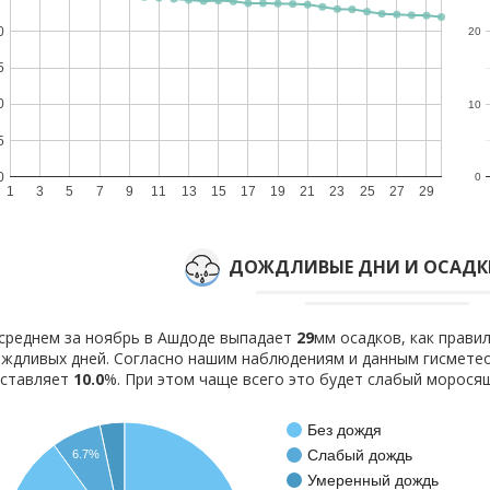
0
20
5
0
10
5
0
0
1
3
5
7
9
11
13
15
17
19
21
23
25
27
29
ДОЖДЛИВЫЕ ДНИ И ОСАДКИ
среднем за ноябрь в Ашдоде выпадает
29
мм осадков, как прави
ждливых дней. Согласно нашим наблюдениям и данным гисмете
оставляет
10.0
%. При этом чаще всего это будет слабый морося
Без дождя
Слабый дождь
6.7%
Умеренный дождь