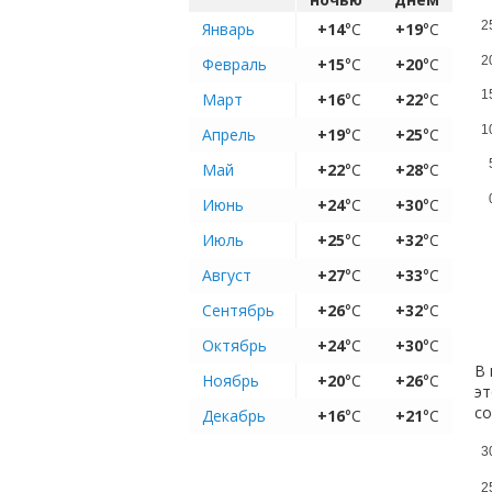
2
Январь
+14
°C
+19
°C
2
Февраль
+15
°C
+20
°C
1
Март
+16
°C
+22
°C
1
Апрель
+19
°C
+25
°C
Май
+22
°C
+28
°C
Июнь
+24
°C
+30
°C
Июль
+25
°C
+32
°C
Август
+27
°C
+33
°C
Сентябрь
+26
°C
+32
°C
Октябрь
+24
°C
+30
°C
В 
Ноябрь
+20
°C
+26
°C
эт
с
Декабрь
+16
°C
+21
°C
3
2