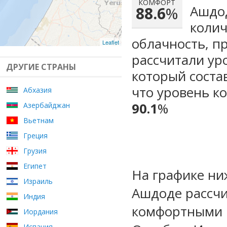
КОМФОРТ
Ашдод
88.6
%
колич
облачность, п
Leaflet
рассчитали ур
ДРУГИЕ СТРАНЫ
который сост
что уровень к
Абхазия
90.1
%
Азербайджан
Вьетнам
Греция
Грузия
Египет
На графике ни
Израиль
Ашдоде рассчи
Индия
комфортными 
Иордания
Испания