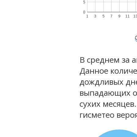
5
0
1
3
5
7
9
11
1
В среднем за 
Данное количе
дождливых дне
выпадающих ос
сухих месяцев
гисметео веро