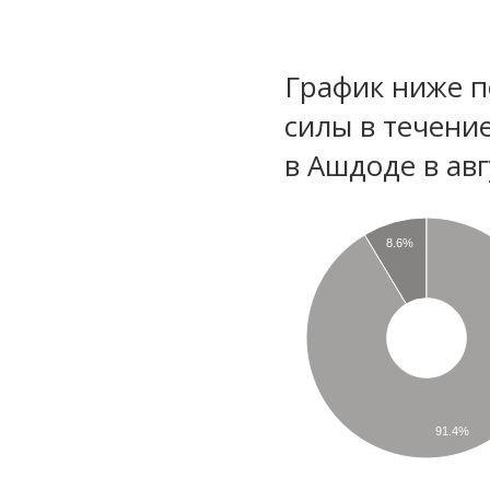
График ниже п
силы в течени
в Ашдоде в авг
8.6%
91.4%