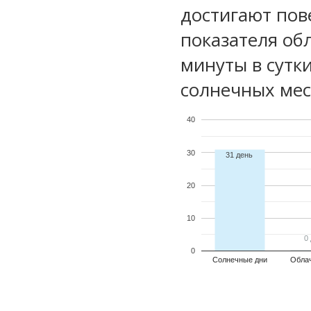
достигают пов
показателя обл
минуты в сутк
солнечных мес
40
30
31 день
20
10
0
0
0
Солнечные дни
Обла