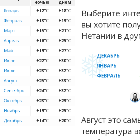
ночью
днем
Январь
+12
°C
+18
°C
Выберите инте
Февраль
+13
°C
+19
°C
вы хотите пол
Март
+15
°C
+21
°C
Нетании в дру
Апрель
+16
°C
+25
°C
Май
+19
°C
+27
°C
ДЕКАБРЬ
Июнь
+22
°C
+30
°C
ЯНВАРЬ
Июль
+23
°C
+32
°C
ФЕВРАЛЬ
Август
+25
°C
+33
°C
Сентябрь
+24
°C
+32
°C
Октябрь
+23
°C
+29
°C
Ноябрь
+19
°C
+25
°C
Август это са
Декабрь
+14
°C
+20
°C
температура во