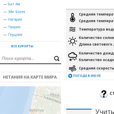
—
Бат-Ям
—
Эйн Бокек
Средняя темпера
—
Нагария
Средняя темпера
—
Тверия
Температура вод
—
Герцлия
Количество солн
Длина светового
ВСЕ КУРОРТЫ
Количество дожд
Количество осад
Средняя скорость
ПОГОДА В ИЮЛЕ
НЕТАНИЯ НА КАРТЕ МИРА
С
Учиты