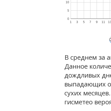
10
5
0
1
3
5
7
9
11
1
В среднем за 
Данное количе
дождливых дне
выпадающих ос
сухих месяцев
гисметео веро