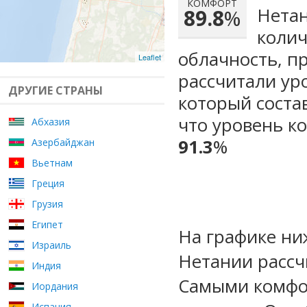
КОМФОРТ
Нетан
89.8
%
колич
облачность, п
Leaflet
рассчитали ур
ДРУГИЕ СТРАНЫ
который сост
что уровень к
Абхазия
91.3
%
Азербайджан
Вьетнам
Греция
Грузия
Египет
На графике ни
Израиль
Нетании рассч
Индия
Самыми комфо
Иордания
Испания