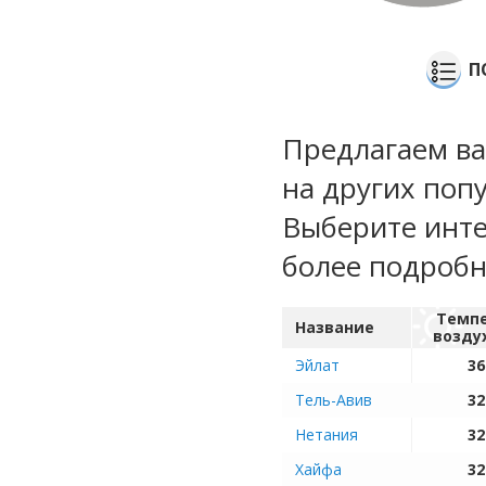
П
Предлагаем ва
на других поп
Выберите инте
более подроб
Темп
Название
возду
Эйлат
36
Тель-Авив
32
Нетания
32
Хайфа
32