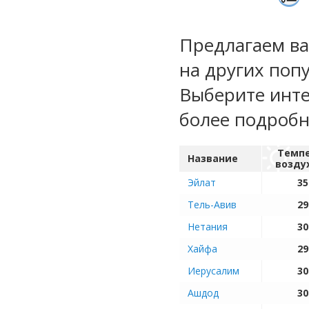
Предлагаем ва
на других поп
Выберите инте
более подроб
Темп
Название
возду
Эйлат
35
Тель-Авив
29
Нетания
30
Хайфа
29
Иерусалим
30
Ашдод
30