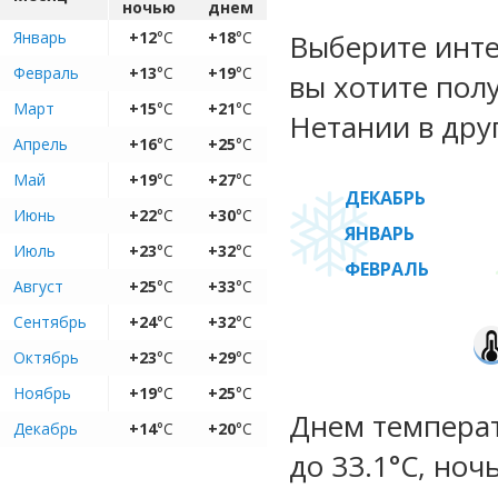
ночью
днем
Январь
+12
°C
+18
°C
Выберите инте
Февраль
+13
°C
+19
°C
вы хотите пол
Март
+15
°C
+21
°C
Нетании в дру
Апрель
+16
°C
+25
°C
Май
+19
°C
+27
°C
ДЕКАБРЬ
Июнь
+22
°C
+30
°C
ЯНВАРЬ
Июль
+23
°C
+32
°C
ФЕВРАЛЬ
Август
+25
°C
+33
°C
Сентябрь
+24
°C
+32
°C
Октябрь
+23
°C
+29
°C
Ноябрь
+19
°C
+25
°C
Днем температ
Декабрь
+14
°C
+20
°C
до 33.1°C, ноч