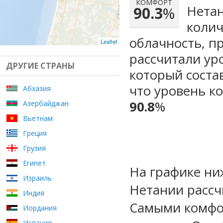
КОМФОРТ
Нетан
90.3
%
колич
облачность, п
Leaflet
рассчитали ур
ДРУГИЕ СТРАНЫ
который сост
что уровень к
Абхазия
90.8
%
Азербайджан
Вьетнам
Греция
Грузия
Египет
На графике ни
Израиль
Нетании рассч
Индия
Самыми комфо
Иордания
Испания