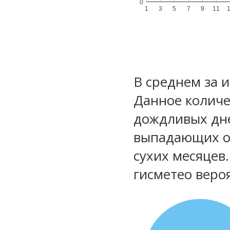
0
1
3
5
7
9
11
В среднем за 
Данное количе
дождливых дне
выпадающих ос
сухих месяцев
гисметео веро