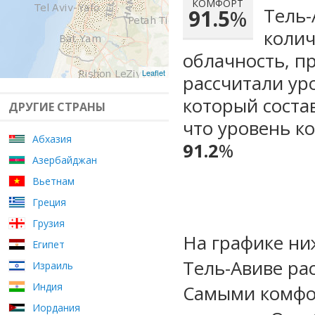
КОМФОРТ
Тель-
91.5
%
колич
облачность, п
Leaflet
рассчитали ур
который сост
ДРУГИЕ СТРАНЫ
что уровень к
Абхазия
91.2
%
Азербайджан
Вьетнам
Греция
Грузия
На графике ни
Египет
Тель-Авиве ра
Израиль
Индия
Самыми комфо
Иордания