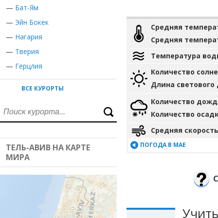
—
Бат-Ям
—
Эйн Бокек
Средняя темпера
—
Нагария
Средняя темпера
—
Тверия
Температура вод
—
Герцлия
Количество солн
Длина светового
ВСЕ КУРОРТЫ
Количество дожд
Количество осад
Средняя скорость
ПОГОДА В МАЕ
ТЕЛЬ-АВИВ НА КАРТЕ
МИРА
С
Учиты