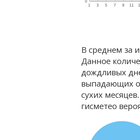
0
1
3
5
7
9
11
В среднем за 
Данное количе
дождливых дне
выпадающих ос
сухих месяцев
гисметео веро