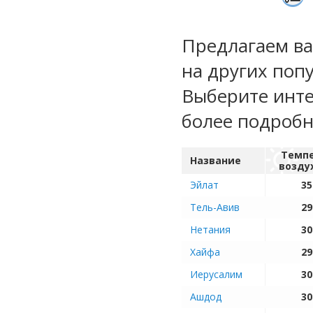
Предлагаем ва
на других поп
Выберите инте
более подроб
Темп
Название
возду
Эйлат
35
Тель-Авив
29
Нетания
30
Хайфа
29
Иерусалим
30
Ашдод
30