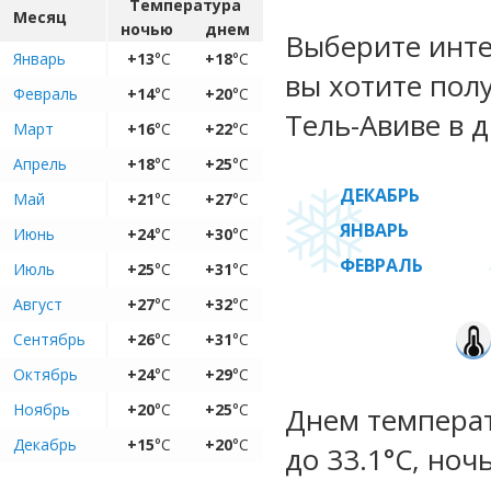
Температура
Месяц
ночью
днем
Выберите инте
Январь
+13
°C
+18
°C
вы хотите пол
Февраль
+14
°C
+20
°C
Тель-Авиве в д
Март
+16
°C
+22
°C
Апрель
+18
°C
+25
°C
ДЕКАБРЬ
Май
+21
°C
+27
°C
ЯНВАРЬ
Июнь
+24
°C
+30
°C
ФЕВРАЛЬ
Июль
+25
°C
+31
°C
Август
+27
°C
+32
°C
Сентябрь
+26
°C
+31
°C
Октябрь
+24
°C
+29
°C
Ноябрь
+20
°C
+25
°C
Днем температ
Декабрь
+15
°C
+20
°C
до 33.1°C, ноч