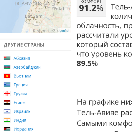
КОМФОРТ
Тель-
91.2
%
колич
облачность, п
Leaflet
рассчитали ур
который сост
ДРУГИЕ СТРАНЫ
что уровень ко
Абхазия
89.5
%
Азербайджан
Вьетнам
Греция
Грузия
На графике ни
Египет
Тель-Авиве ра
Израиль
Индия
Самыми комфо
Иордания