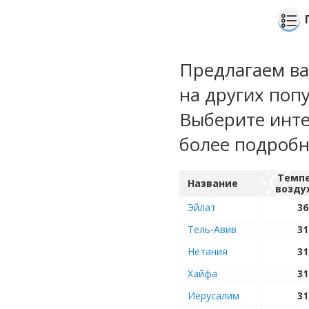
Предлагаем ва
на других поп
Выберите инте
более подроб
Темп
Название
возду
Эйлат
36
Тель-Авив
31
Нетания
31
Хайфа
31
Иерусалим
31