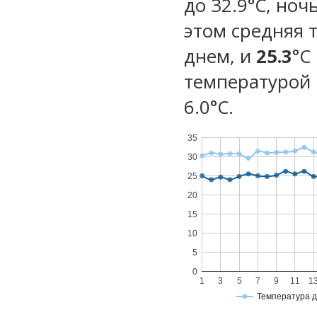
до 32.9°C, ноч
этом средняя 
днем, и
25.3
°C
температурой 
6.0°С.
35
30
25
20
15
10
5
0
1
3
5
7
9
11
1
Температура 