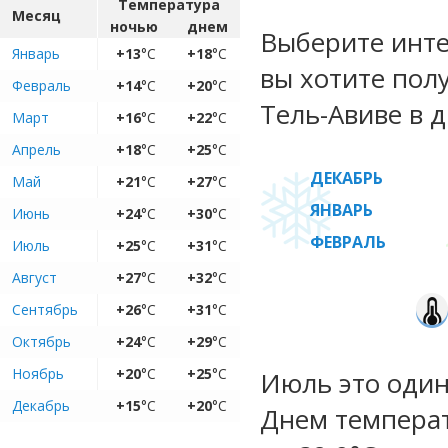
Температура
Месяц
ночью
днем
Выберите инте
Январь
+13
°C
+18
°C
вы хотите пол
Февраль
+14
°C
+20
°C
Тель-Авиве в д
Март
+16
°C
+22
°C
Апрель
+18
°C
+25
°C
ДЕКАБРЬ
Май
+21
°C
+27
°C
ЯНВАРЬ
Июнь
+24
°C
+30
°C
ФЕВРАЛЬ
Июль
+25
°C
+31
°C
Август
+27
°C
+32
°C
Сентябрь
+26
°C
+31
°C
Октябрь
+24
°C
+29
°C
Ноябрь
+20
°C
+25
°C
Июль это один
Декабрь
+15
°C
+20
°C
Днем температ