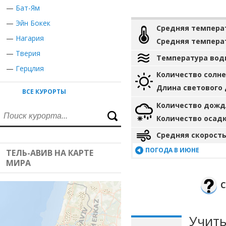
—
Бат-Ям
—
Эйн Бокек
Средняя темпера
—
Нагария
Средняя темпера
—
Тверия
Температура вод
—
Герцлия
Количество солн
Длина светового
ВСЕ КУРОРТЫ
Количество дожд
Количество осад
Средняя скорость
ПОГОДА В ИЮНЕ
ТЕЛЬ-АВИВ НА КАРТЕ
МИРА
С
Учиты