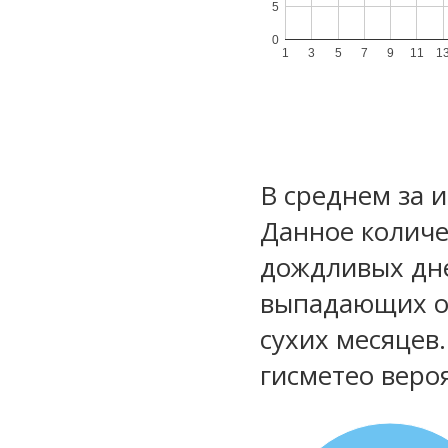
5
0
1
3
5
7
9
11
1
В среднем за 
Данное количе
дождливых дне
выпадающих ос
сухих месяцев
гисметео веро