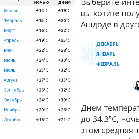
Выберите инте
ночью
днем
Январь
+14
°C
+19
°C
вы хотите пол
Февраль
+15
°C
+20
°C
Ашдоде в друг
Март
+16
°C
+22
°C
Апрель
+19
°C
+25
°C
ДЕКАБРЬ
Май
+22
°C
+28
°C
ЯНВАРЬ
Июнь
+24
°C
+30
°C
ФЕВРАЛЬ
Июль
+25
°C
+32
°C
Август
+27
°C
+33
°C
Сентябрь
+26
°C
+32
°C
Октябрь
+24
°C
+30
°C
Днем температ
Ноябрь
+20
°C
+26
°C
до 34.3°C, ноч
Декабрь
+16
°C
+21
°C
этом средняя 