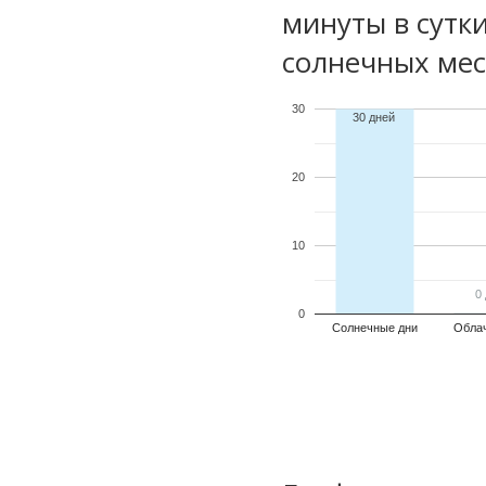
минуты в сутк
солнечных мес
30
30 дней
20
10
0
0
0
Солнечные дни
Обла