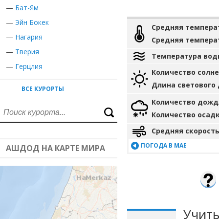
—
Бат-Ям
—
Эйн Бокек
Средняя темпера
—
Нагария
Средняя темпера
—
Тверия
Температура вод
—
Герцлия
Количество солн
Длина светового
ВСЕ КУРОРТЫ
Количество дожд
Количество осад
Средняя скорость
ПОГОДА В МАЕ
АШДОД НА КАРТЕ МИРА
Учиты