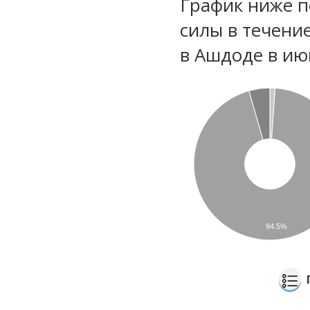
График ниже п
силы в течени
в Ашдоде в ию
94.5%