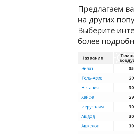
Предлагаем ва
на других поп
Выберите инте
более подроб
Темп
Название
возду
Эйлат
35
Тель-Авив
29
Нетания
30
Хайфа
29
Иерусалим
30
Ашдод
30
Ашкелон
30