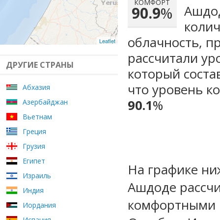
КОМФОРТ
Ашдод
90.9
%
колич
облачность, п
Leaflet
рассчитали ур
ДРУГИЕ СТРАНЫ
который сост
что уровень к
Абхазия
90.1
%
Азербайджан
Вьетнам
Греция
Грузия
Египет
На графике ни
Израиль
Ашдоде рассчи
Индия
комфортными 
Иордания
Испания