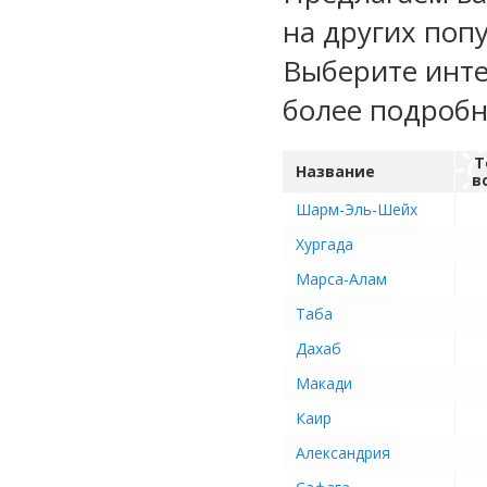
на других поп
Выберите инте
более подроб
Т
Название
в
Шарм-Эль-Шейх
Хургада
Марса-Алам
Таба
Дахаб
Макади
Каир
Александрия