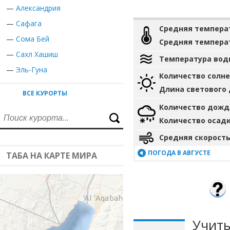
—
Александрия
—
Сафага
Средняя темпера
—
Сома Бей
Средняя темпера
—
Сахл Хашиш
Температура вод
—
Эль-Гуна
Количество солн
Длина светового
ВСЕ КУРОРТЫ
Количество дожд
Количество осад
Средняя скорость
ПОГОДА В АВГУСТЕ
ТАБА НА КАРТЕ МИРА
Учиты