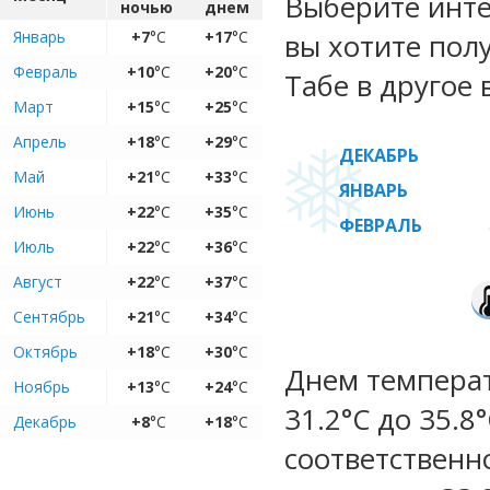
Выберите инте
ночью
днем
Январь
+7
°C
+17
°C
вы хотите пол
Февраль
+10
°C
+20
°C
Табе в другое 
Март
+15
°C
+25
°C
Апрель
+18
°C
+29
°C
ДЕКАБРЬ
Май
+21
°C
+33
°C
ЯНВАРЬ
Июнь
+22
°C
+35
°C
ФЕВРАЛЬ
Июль
+22
°C
+36
°C
Август
+22
°C
+37
°C
Сентябрь
+21
°C
+34
°C
Октябрь
+18
°C
+30
°C
Днем температ
Ноябрь
+13
°C
+24
°C
31.2°C до 35.8
Декабрь
+8
°C
+18
°C
соответственн