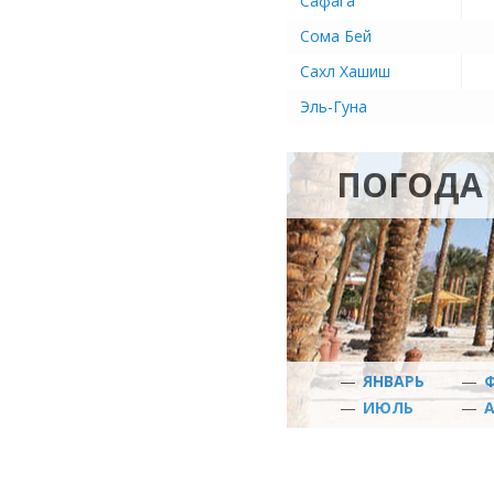
Сафага
Сома Бей
Сахл Хашиш
Эль-Гуна
ПОГОДА 
—
ЯНВАРЬ
—
—
ИЮЛЬ
—