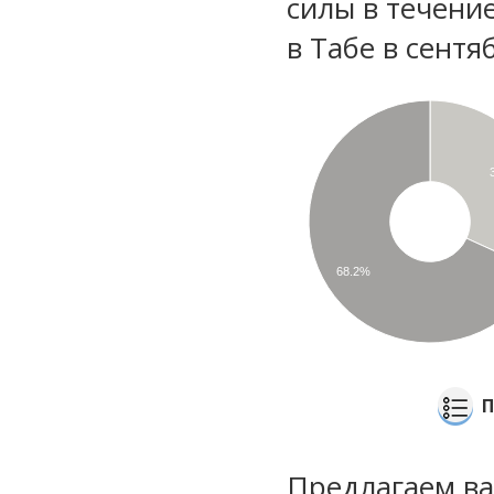
силы в течени
в Табе в сентя
68.2%
П
Предлагаем ва