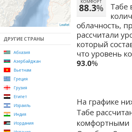
КОМФОРТ
Табе 
88.3
%
колич
облачность, п
Leaflet
рассчитали ур
ДРУГИЕ СТРАНЫ
который сост
что уровень к
Абхазия
93.0
%
Азербайджан
Вьетнам
Греция
Грузия
Египет
На графике ни
Израиль
Табе рассчита
Индия
комфортными м
Иордания
Испания