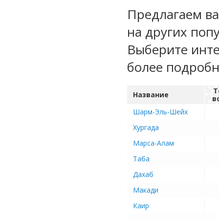
Предлагаем ва
на других поп
Выберите инте
более подроб
Т
Название
в
Шарм-Эль-Шейх
Хургада
Марса-Алам
Таба
Дахаб
Макади
Каир