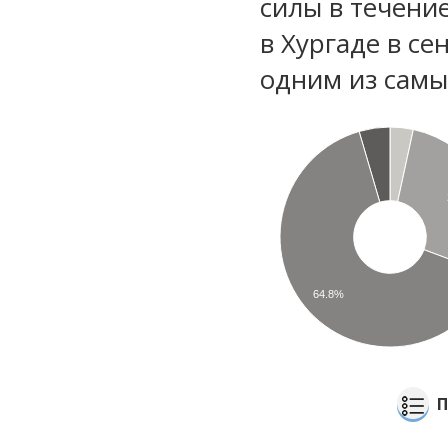
силы в течени
в Хургаде в се
одним из самы
64.8%
П