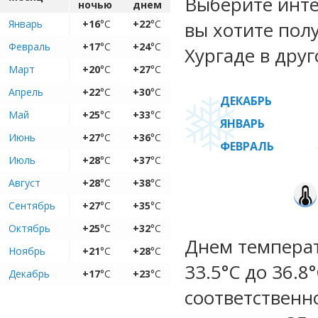
Выберите инте
ночью
днем
Январь
+16
°C
+22
°C
вы хотите пол
Февраль
+17
°C
+24
°C
Хургаде в друг
Март
+20
°C
+27
°C
Апрель
+22
°C
+30
°C
ДЕКАБРЬ
Май
+25
°C
+33
°C
ЯНВАРЬ
Июнь
+27
°C
+36
°C
ФЕВРАЛЬ
Июль
+28
°C
+37
°C
Август
+28
°C
+38
°C
Сентябрь
+27
°C
+35
°C
Октябрь
+25
°C
+32
°C
Днем температ
Ноябрь
+21
°C
+28
°C
33.5°C до 36.8
Декабрь
+17
°C
+23
°C
соответственн