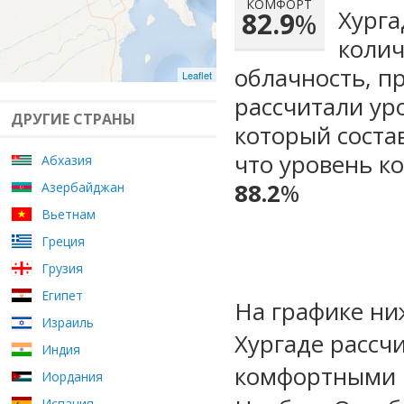
КОМФОРТ
Хурга
82.9
%
колич
облачность, п
Leaflet
рассчитали ур
ДРУГИЕ СТРАНЫ
который сост
что уровень к
Абхазия
88.2
%
Азербайджан
Вьетнам
Греция
Грузия
Египет
На графике ни
Израиль
Хургаде рассч
Индия
комфортными м
Иордания
Испания