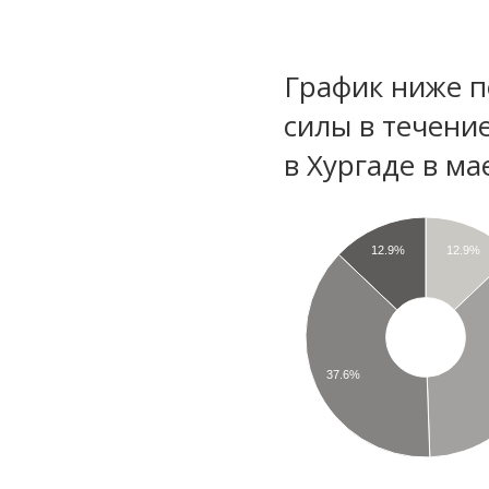
График ниже п
силы в течени
в Хургаде в ма
12.9%
12.9%
37.6%