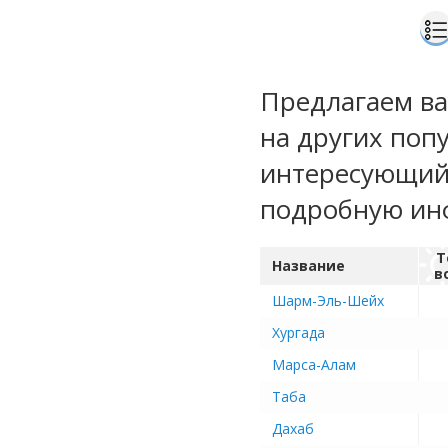
Предлагаем ва
на других поп
интересующий 
подробную ин
Т
Название
в
Шарм-Эль-Шейх
Хургада
Марса-Алам
Таба
Дахаб