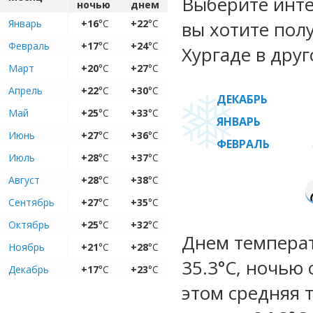
Выберите инте
ночью
днем
Январь
+16
°C
+22
°C
вы хотите пол
Февраль
+17
°C
+24
°C
Хургаде в друг
Март
+20
°C
+27
°C
Апрель
+22
°C
+30
°C
ДЕКАБРЬ
Май
+25
°C
+33
°C
ЯНВАРЬ
Июнь
+27
°C
+36
°C
ФЕВРАЛЬ
Июль
+28
°C
+37
°C
Август
+28
°C
+38
°C
Сентябрь
+27
°C
+35
°C
Октябрь
+25
°C
+32
°C
Днем температу
Ноябрь
+21
°C
+28
°C
35.3°C, ночью 
Декабрь
+17
°C
+23
°C
этом средняя 