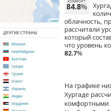
КОМФОРТ
Хурга
84.8
%
колич
облачность, п
Leaflet
рассчитали ур
ДРУГИЕ СТРАНЫ
который сост
что уровень к
Абхазия
82.7
%
Азербайджан
Вьетнам
Греция
Грузия
Египет
На графике ни
Израиль
Хургаде рассч
Индия
комфортными м
Иордания
Испания