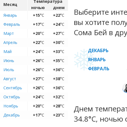
Температура
Месяц
ночью
днем
Выберите инте
Январь
+15
°C
+22
°C
вы хотите пол
Февраль
+17
°C
+24
°C
Сома Бей в дру
Март
+20
°C
+27
°C
Апрель
+22
°C
+30
°C
ДЕКАБРЬ
Май
+24
°C
+33
°C
ЯНВАРЬ
Июнь
+26
°C
+35
°C
ФЕВРАЛЬ
Июль
+26
°C
+36
°C
Август
+27
°C
+38
°C
Сентябрь
+26
°C
+36
°C
Октябрь
+24
°C
+32
°C
Ноябрь
+20
°C
+28
°C
Днем температу
Декабрь
+17
°C
+23
°C
34.8°C, ночью 