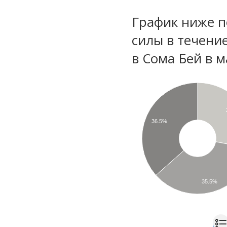
График ниже п
силы в течени
в Сома Бей в 
36.5%
35.5%