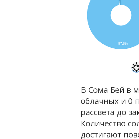
97.8%
В Сома Бей в м
облачных и 0 
рассвета до за
Количество со
достигают пов