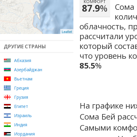
КОМФОРТ
Сома 
87.9
%
колич
облачность, п
Leaflet
рассчитали ур
который сост
ДРУГИЕ СТРАНЫ
что уровень к
Абхазия
85.5
%
Азербайджан
Вьетнам
Греция
Грузия
На графике ни
Египет
Сома Бей расс
Израиль
Индия
Самыми комфо
Иордания