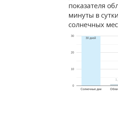
показателя обл
минуты в сутк
солнечных мес
30
30 дней
20
10
1
1
0
Солнечные дни
Обла