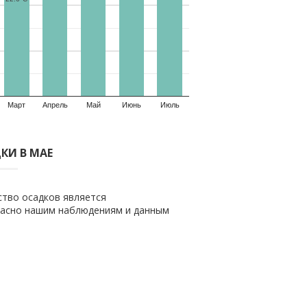
Март
Апрель
Май
Июнь
Июль
КИ В МАЕ
ство осадков является
гласно нашим наблюдениям и данным