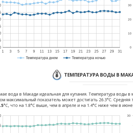
0
30
5
0
20
5
0
10
5
0
0
1
3
5
7
9
11
13
15
17
19
21
23
25
27
29
31
Температура днем
Температура ночью
ТЕМПЕРАТУРА ВОДЫ В МАК
мае вода в Макади идеальная для купания. Температура воды в м
ом максимальный показатель может достигать 26.3°C. Средняя 
.5
°C, что на 1.8°C выше, чем в апреле и на 1.4°C ниже чем в июне
0
30
5