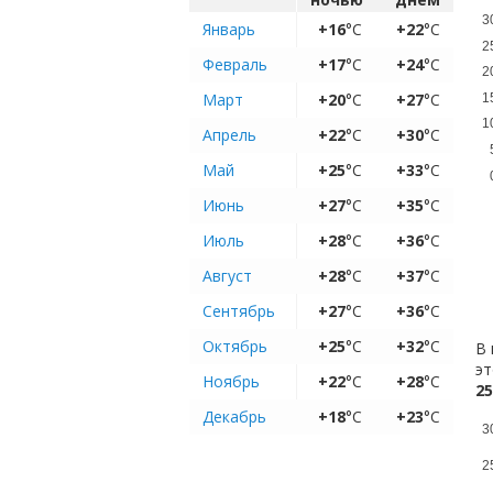
3
Январь
+16
°C
+22
°C
2
Февраль
+17
°C
+24
°C
2
Март
+20
°C
+27
°C
1
1
Апрель
+22
°C
+30
°C
Май
+25
°C
+33
°C
Июнь
+27
°C
+35
°C
Июль
+28
°C
+36
°C
Август
+28
°C
+37
°C
Сентябрь
+27
°C
+36
°C
Октябрь
+25
°C
+32
°C
В 
эт
Ноябрь
+22
°C
+28
°C
25
Декабрь
+18
°C
+23
°C
3
2