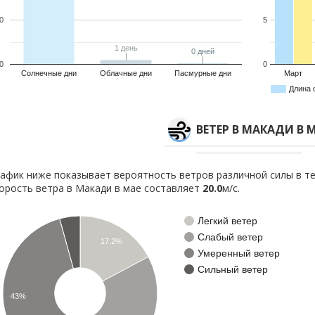
0
5
1 день
1 день
0 дней
0 дней
0
0
Солнечные дни
Облачные дни
Пасмурные дни
Март
Длина 
ВЕТЕР В МАКАДИ В 
афик ниже показывает вероятность ветров различной силы в те
орость ветра в Макади в мае составляет
20.0
м/с.
Легкий ветер
Слабый ветер
17.2%
Умеренный ветер
Сильный ветер
43%