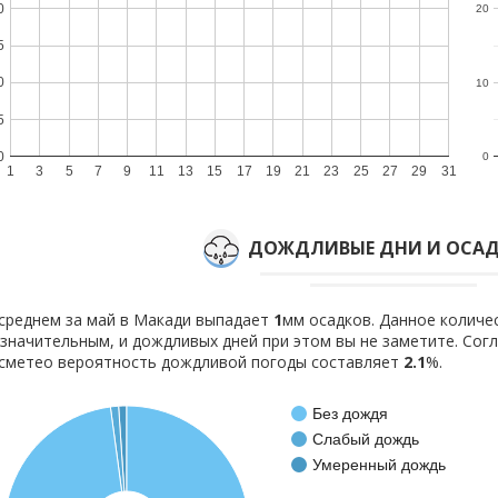
0
20
5
0
10
5
0
0
1
3
5
7
9
11
13
15
17
19
21
23
25
27
29
31
ДОЖДЛИВЫЕ ДНИ И ОСАД
среднем за май в Макади выпадает
1
мм осадков. Данное количе
значительным, и дождливых дней при этом вы не заметите. Со
сметео вероятность дождливой погоды составляет
2.1
%.
Без дождя
Слабый дождь
Умеренный дождь