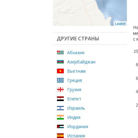
Leaflet
На
ме
ДРУГИЕ СТРАНЫ
с 
10
Абхазия
Азербайджан
8
Вьетнам
6
Греция
Грузия
4
Египет
2
Израиль
Индия
Иордания
Испания