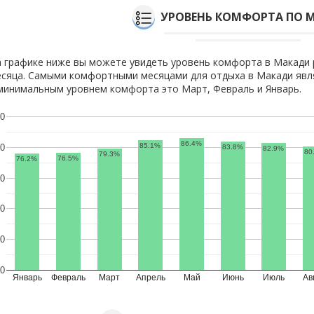
УРОВЕНЬ КОМФОРТА ПО 
 графике ниже вы можете увидеть уровень комфорта в Макади 
сяца. Самыми комфортными месяцами для отдыха в Макади явл
минимальным уровнем комфорта это Март, Февраль и Январь.
0
86.4%
85.1%
0
83.8%
82.9%
80
79.3%
76.5%
76.2%
0
0
0
0
Январь
Февраль
Март
Апрель
Май
Июнь
Июль
Ав