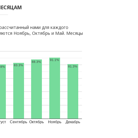
МЕСЯЦАМ
рассчитанный нами для каждого
яются Ноябрь, Октябрь и Май. Месяцы
91.1%
88.3%
83.3%
81.3%
.8%
густ
Сентябрь
Октябрь
Ноябрь
Декабрь