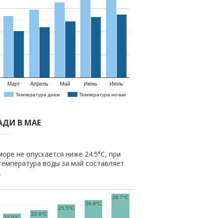
Март
Апрель
Май
Июнь
Июль
Температура днем
Температура ночью
АДИ В МАЕ
оре не опускается ниже 24.5°C, при
температура воды за май составляет
.
28.7°C
26.8°C
25.5°C
23.6°C
22.6°C