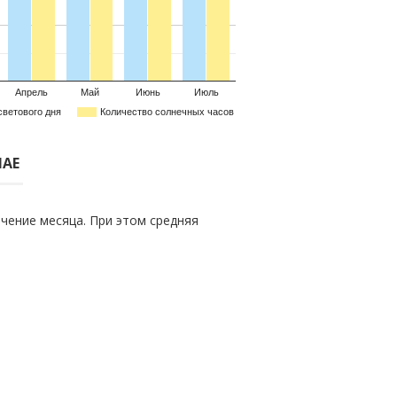
Апрель
Май
Июнь
Июль
светового дня
Количество солнечных часов
МАЕ
чение месяца. При этом средняя