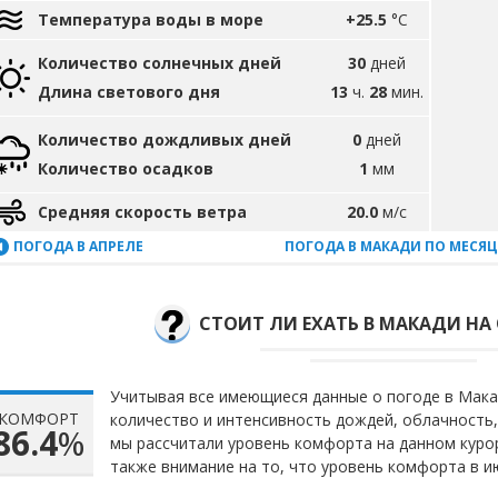
Температура воды в море
+25.5
°C
Количество солнечных дней
30
дней
Длина светового дня
13
ч.
28
мин.
Количество дождливых дней
0
дней
Количество осадков
1
мм
Средняя скорость ветра
20.0
м/с
ПОГОДА В АПРЕЛЕ
ПОГОДА В МАКАДИ ПО МЕСЯ
СТОИТ ЛИ ЕХАТЬ В МАКАДИ НА
Учитывая все имеющиеся данные о погоде в Макад
КОМФОРТ
количество и интенсивность дождей, облачность,
86.4
%
мы рассчитали уровень комфорта на данном куро
также внимание на то, что уровень комфорта в и