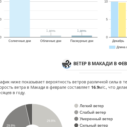
0
10
0
5
1 день
1 день
1 день
1 день
0
0
Солнечные дни
Облачные дни
Пасмурные дни
Декабрь
Длина 
ВЕТЕР В МАКАДИ В ФЕ
афик ниже показывает вероятность ветров различной силы в те
орость ветра в Макади в феврале составляет
16.9
м/с., что дел
сяцев в году.
Легкий ветер
Слабый ветер
Умеренный ветер
29.8%
Сильный ветер
29.8%