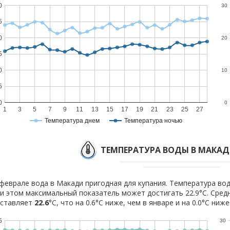
0
30
5
0
20
5
0
10
5
0
0
1
3
5
7
9
11
13
15
17
19
21
23
25
27
Температура днем
Температура ночью
ТЕМПЕРАТУРА ВОДЫ В МАКАД
феврале вода в Макади пригодная для купания. Температура вод
и этом максимальный показатель может достигать 22.9°C. Сред
оставляет
22.6
°C, что на 0.6°C ниже, чем в январе и на 0.0°C ниж
5
30