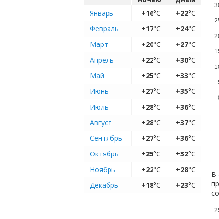
3
Январь
+16
°C
+22
°C
2
Февраль
+17
°C
+24
°C
2
Март
+20
°C
+27
°C
1
Апрель
+22
°C
+30
°C
1
Май
+25
°C
+33
°C
Июнь
+27
°C
+35
°C
Июль
+28
°C
+36
°C
Август
+28
°C
+37
°C
Сентябрь
+27
°C
+36
°C
Октябрь
+25
°C
+32
°C
Ноябрь
+22
°C
+28
°C
В 
пр
Декабрь
+18
°C
+23
°C
с
2