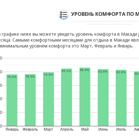
УРОВЕНЬ КОМФОРТА ПО 
 графике ниже вы можете увидеть уровень комфорта в Макади 
сяца. Самыми комфортными месяцами для отдыха в Макади явл
минимальным уровнем комфорта это Март, Февраль и Январь.
0
86.4%
85.1%
0
83.8%
82.9%
80
79.3%
76.5%
76.2%
0
0
0
0
Январь
Февраль
Март
Апрель
Май
Июнь
Июль
Ав