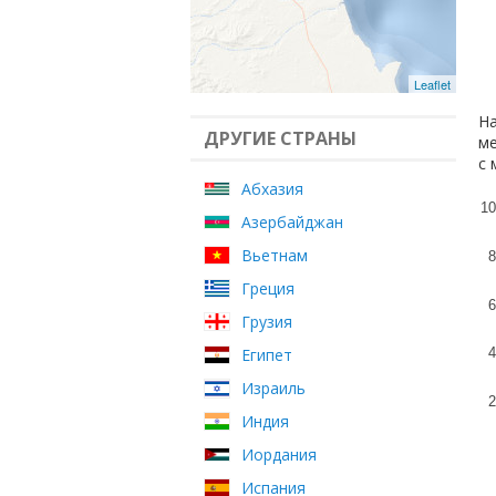
Leaflet
На
ДРУГИЕ СТРАНЫ
ме
с 
Абхазия
10
Азербайджан
Вьетнам
8
Греция
6
Грузия
Египет
4
Израиль
2
Индия
Иордания
Испания