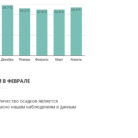
24.7°C
23.6°C
23.2°C
22.6°C
22.6°C
Декабрь
Январь
Февраль
Март
Апрель
 В ФЕВРАЛЕ
личество осадков является
гласно нашим наблюдениям и данным