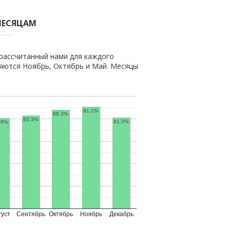
МЕСЯЦАМ
рассчитанный нами для каждого
яются Ноябрь, Октябрь и Май. Месяцы
91.1%
88.3%
83.3%
81.3%
.8%
густ
Сентябрь
Октябрь
Ноябрь
Декабрь