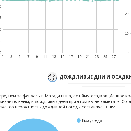
0
20
5
0
10
5
0
0
1
3
5
7
9
11
13
15
17
19
21
23
25
27
ДОЖДЛИВЫЕ ДНИ И ОСАДКИ
среднем за февраль в Макади выпадает
0
мм осадков. Данное ко
значительным, и дождливых дней при этом вы не заметите. Со
сметео вероятность дождливой погоды составляет
0.0
%.
Без дождя