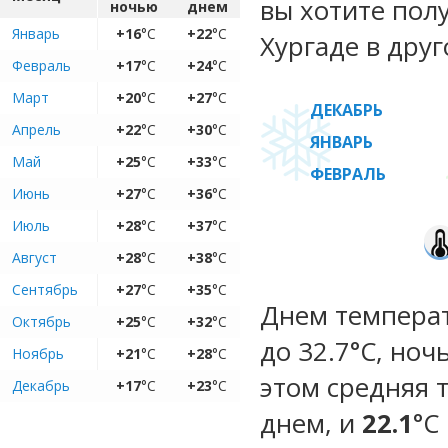
вы хотите пол
ночью
днем
Январь
+16
°C
+22
°C
Хургаде в друг
Февраль
+17
°C
+24
°C
Март
+20
°C
+27
°C
ДЕКАБРЬ
Апрель
+22
°C
+30
°C
ЯНВАРЬ
Май
+25
°C
+33
°C
ФЕВРАЛЬ
Июнь
+27
°C
+36
°C
Июль
+28
°C
+37
°C
Август
+28
°C
+38
°C
Сентябрь
+27
°C
+35
°C
Днем температ
Октябрь
+25
°C
+32
°C
до 32.7°C, ноч
Ноябрь
+21
°C
+28
°C
этом средняя 
Декабрь
+17
°C
+23
°C
днем, и
22.1
°C