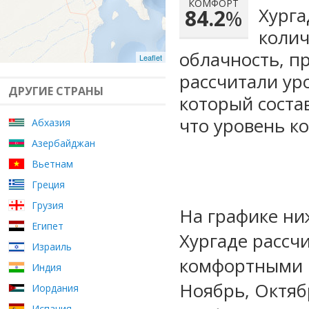
КОМФОРТ
Хурга
84.2
%
колич
облачность, п
Leaflet
рассчитали ур
ДРУГИЕ СТРАНЫ
который сост
что уровень к
Абхазия
Азербайджан
Вьетнам
Греция
Грузия
На графике ни
Египет
Хургаде рассч
Израиль
комфортными м
Индия
Ноябрь, Октяб
Иордания
Испания