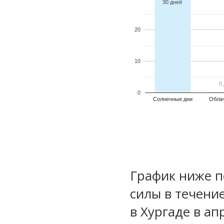
30 дней
20
10
0
0
0
Солнечные дни
Обла
График ниже п
силы в течени
в Хургаде в ап