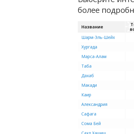
более подроб
Т
Название
в
Шарм-Эль-Шейх
Хургада
Марса-Алам
Таба
Дахаб
Макади
Каир
Александрия
Сафага
Сома Бей
Сахл Хашиш