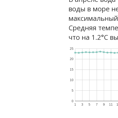
воды в море не
максимальный 
Средняя темпе
что на 1.2°C в
25
20
15
10
5
0
1
3
5
7
9
11