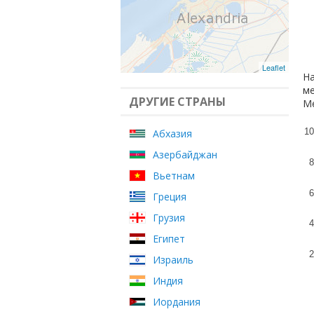
Leaflet
На
ме
ДРУГИЕ СТРАНЫ
Ме
10
Абхазия
Азербайджан
8
Вьетнам
6
Греция
Грузия
4
Египет
2
Израиль
Индия
Иордания