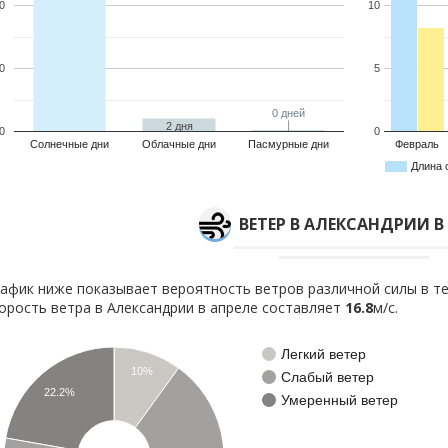
0
10
0
5
0 дней
0 дней
2 дня
0
0
Солнечные дни
Облачные дни
Пасмурные дни
Февраль
Длина 
ВЕТЕР В АЛЕКСАНДРИИ В
афик ниже показывает вероятность ветров различной силы в те
орость ветра в Александрии в апреле составляет
16.8
м/с.
Легкий ветер
10%
Слабый ветер
22.2%
Умеренный ветер