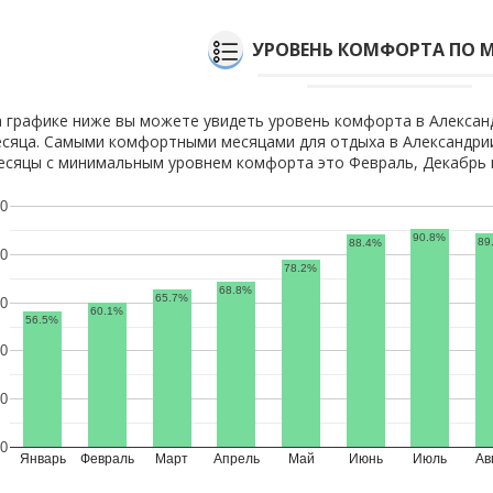
УРОВЕНЬ КОМФОРТА ПО 
 графике ниже вы можете увидеть уровень комфорта в Алексан
сяца. Самыми комфортными месяцами для отдыха в Александрии
сяцы с минимальным уровнем комфорта это Февраль, Декабрь и
0
90.8%
89
88.4%
0
78.2%
68.8%
65.7%
0
60.1%
56.5%
0
0
0
Январь
Февраль
Март
Апрель
Май
Июнь
Июль
Ав