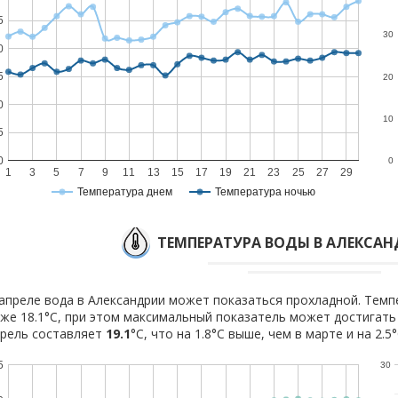
5
30
0
5
20
0
10
5
0
0
1
3
5
7
9
11
13
15
17
19
21
23
25
27
29
Температура днем
Температура ночью
ТЕМПЕРАТУРА ВОДЫ В АЛЕКСАН
апреле вода в Александрии может показаться прохладной. Темп
же 18.1°C, при этом максимальный показатель может достигать 
рель составляет
19.1
°C, что на 1.8°C выше, чем в марте и на 2.5
5
30