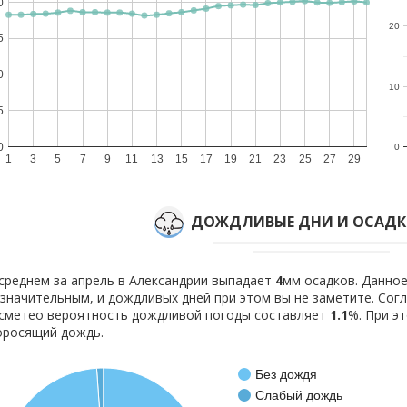
0
20
5
0
10
5
0
0
1
3
5
7
9
11
13
15
17
19
21
23
25
27
29
ДОЖДЛИВЫЕ ДНИ И ОСАДКИ
среднем за апрель в Александрии выпадает
4
мм осадков. Данное
значительным, и дождливых дней при этом вы не заметите. Со
сметео вероятность дождливой погоды составляет
1.1
%. При э
оросящий дождь.
Без дождя
Слабый дождь