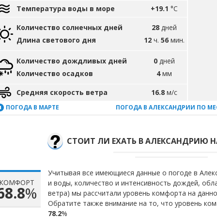
Температура воды в море
+19.1
°C
Количество солнечных дней
28
дней
Длина светового дня
12
ч.
56
мин.
Количество дождливых дней
0
дней
Количество осадков
4
мм
Средняя скорость ветра
16.8
м/с
ПОГОДА В МАРТЕ
ПОГОДА В АЛЕКСАНДРИИ ПО М
СТОИТ ЛИ ЕХАТЬ В АЛЕКСАНДРИЮ Н
Учитывая все имеющиеся данные о погоде в Алекс
КОМФОРТ
и воды, количество и интенсивность дождей, обл
68.8
%
ветра) мы рассчитали уровень комфорта на данн
Обратите также внимание на то, что уровень ком
78.2
%