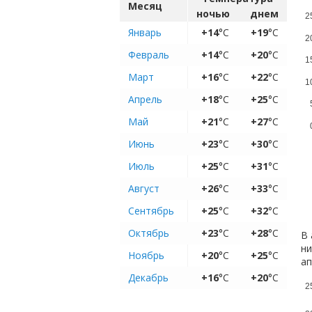
Месяц
ночью
днем
2
Январь
+14
°C
+19
°C
2
Февраль
+14
°C
+20
°C
1
Март
+16
°C
+22
°C
1
Апрель
+18
°C
+25
°C
Май
+21
°C
+27
°C
Июнь
+23
°C
+30
°C
Июль
+25
°C
+31
°C
Август
+26
°C
+33
°C
Сентябрь
+25
°C
+32
°C
Октябрь
+23
°C
+28
°C
В 
ни
Ноябрь
+20
°C
+25
°C
ап
Декабрь
+16
°C
+20
°C
2