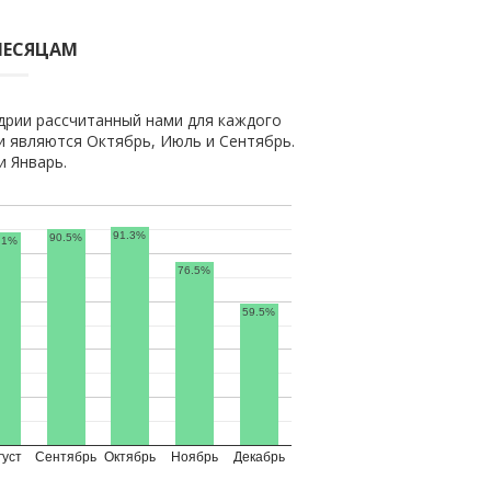
МЕСЯЦАМ
дрии рассчитанный нами для каждого
 являются Октябрь, Июль и Сентябрь.
 Январь.
91.3%
90.5%
.1%
76.5%
59.5%
густ
Сентябрь
Октябрь
Ноябрь
Декабрь