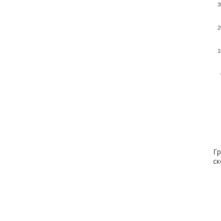
3
2
1
Гр
ск