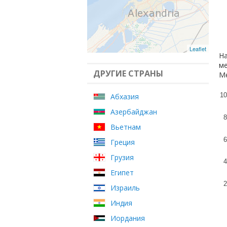
Leaflet
На
ме
ДРУГИЕ СТРАНЫ
Ме
10
Абхазия
Азербайджан
8
Вьетнам
6
Греция
Грузия
4
Египет
2
Израиль
Индия
Иордания