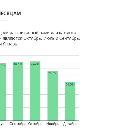
МЕСЯЦАМ
дрии рассчитанный нами для каждого
 являются Октябрь, Июль и Сентябрь.
 Январь.
91.3%
90.5%
.1%
76.5%
59.5%
густ
Сентябрь
Октябрь
Ноябрь
Декабрь