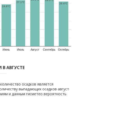
28.3°C
27.1°C
26.4°C
24.8°C
Июнь
Июль
Август
Сентябрь
Октябрь
 В АВГУСТЕ
 количество осадков является
количеству выпадающих осадков август
ениям и данным гисметео вероятность