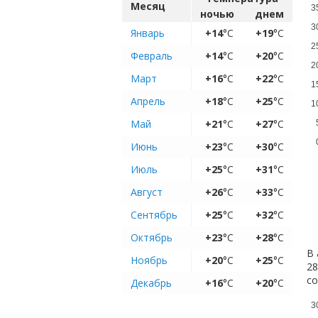
Месяц
3
ночью
днем
3
Январь
+14
°C
+19
°C
2
Февраль
+14
°C
+20
°C
2
Март
+16
°C
+22
°C
1
Апрель
+18
°C
+25
°C
1
Май
+21
°C
+27
°C
Июнь
+23
°C
+30
°C
Июль
+25
°C
+31
°C
Август
+26
°C
+33
°C
Сентябрь
+25
°C
+32
°C
Октябрь
+23
°C
+28
°C
В 
Ноябрь
+20
°C
+25
°C
28
с
Декабрь
+16
°C
+20
°C
3