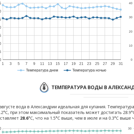
5
40
0
30
5
0
20
5
0
10
5
0
0
1
3
5
7
9
11
13
15
17
19
21
23
25
27
29
31
Температура днем
Температура ночью
ТЕМПЕРАТУРА ВОДЫ В АЛЕКСАНД
августе вода в Александрии идеальная для купания. Температур
.2°C, при этом максимальный показатель может достигать 28.9°
оставляет
28.6
°C, что на 1.5°C выше, чем в июле и на 0.3°C выше 
0
30