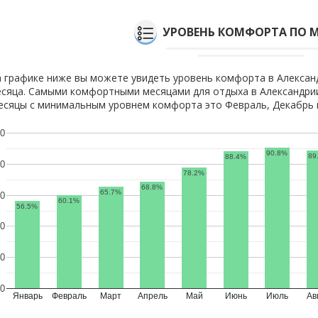
УРОВЕНЬ КОМФОРТА ПО 
 графике ниже вы можете увидеть уровень комфорта в Алексан
сяца. Самыми комфортными месяцами для отдыха в Александрии
сяцы с минимальным уровнем комфорта это Февраль, Декабрь и
0
90.8%
89
88.4%
0
78.2%
68.8%
65.7%
0
60.1%
56.5%
0
0
0
Январь
Февраль
Март
Апрель
Май
Июнь
Июль
Ав