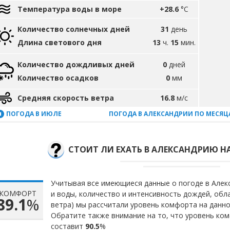
Температура воды в море
+28.6
°C
Количество солнечных дней
31
день
Длина светового дня
13
ч.
15
мин.
Количество дождливых дней
0
дней
Количество осадков
0
мм
Средняя скорость ветра
16.8
м/с
ПОГОДА В ИЮЛЕ
ПОГОДА В АЛЕКСАНДРИИ ПО МЕСЯЦ
СТОИТ ЛИ ЕХАТЬ В АЛЕКСАНДРИЮ НА
Учитывая все имеющиеся данные о погоде в Алекс
КОМФОРТ
и воды, количество и интенсивность дождей, обл
89.1
%
ветра) мы рассчитали уровень комфорта на данн
Обратите также внимание на то, что уровень ком
составит
90.5
%