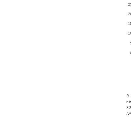
2
2
1
1
В 
не
яв
д