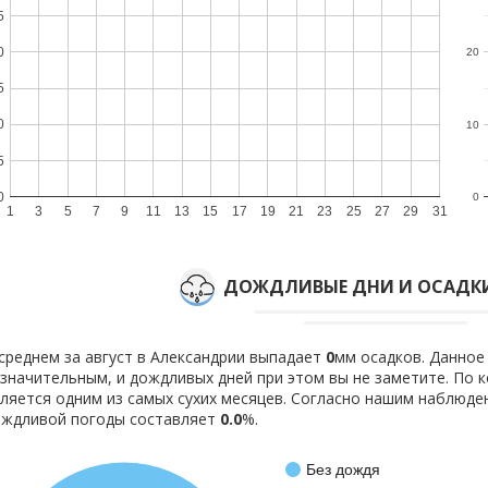
5
0
20
5
0
10
5
0
0
1
3
5
7
9
11
13
15
17
19
21
23
25
27
29
31
ДОЖДЛИВЫЕ ДНИ И ОСАДКИ
среднем за август в Александрии выпадает
0
мм осадков. Данное
значительным, и дождливых дней при этом вы не заметите. По 
ляется одним из самых сухих месяцев. Согласно нашим наблюд
ождливой погоды составляет
0.0
%.
Без дождя