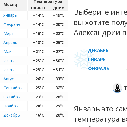
Температура
Месяц
ночью
днем
Выберите инте
Январь
+14
°C
+19
°C
вы хотите пол
Февраль
+14
°C
+20
°C
Александрии в
Март
+16
°C
+22
°C
Апрель
+18
°C
+25
°C
ДЕКАБРЬ
Май
+21
°C
+27
°C
ЯНВАРЬ
Июнь
+23
°C
+30
°C
ФЕВРАЛЬ
Июль
+25
°C
+31
°C
Август
+26
°C
+33
°C
Т
Сентябрь
+25
°C
+32
°C
Октябрь
+23
°C
+28
°C
Ноябрь
+20
°C
+25
°C
Январь это са
Декабрь
+16
°C
+20
°C
температура во