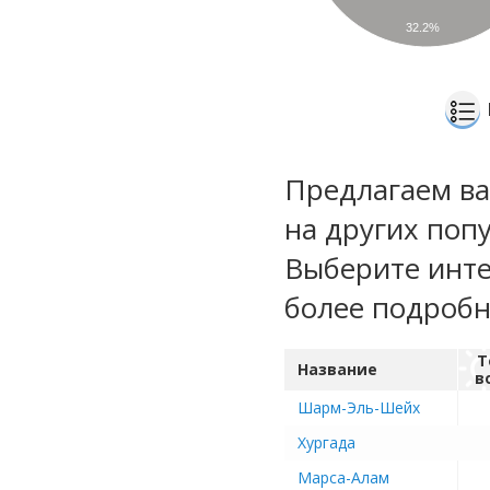
32.2%
Предлагаем ва
на других поп
Выберите инте
более подроб
Т
Название
в
Шарм-Эль-Шейх
Хургада
Марса-Алам