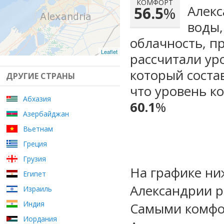
КОМФОРТ
Алекс
56.5
%
воды,
облачность, п
Leaflet
рассчитали ур
который сост
ДРУГИЕ СТРАНЫ
что уровень к
Абхазия
60.1
%
Азербайджан
Вьетнам
Греция
Грузия
На графике ни
Египет
Александрии р
Израиль
Индия
Самыми комфо
Иордания