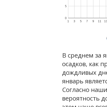
5
0
1
3
5
7
9
11
1
В среднем за 
осадков, как 
дождливых дне
январь являет
Согласно наш
вероятность д
этом чаще все