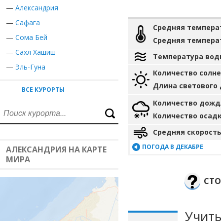
—
Александрия
—
Сафага
Средняя темпера
—
Сома Бей
Средняя темпера
—
Сахл Хашиш
Температура вод
—
Эль-Гуна
Количество солн
Длина светового
ВСЕ КУРОРТЫ
Количество дожд
Количество осад
Средняя скорость
ПОГОДА В ДЕКАБРЕ
АЛЕКСАНДРИЯ НА КАРТЕ
МИРА
СТО
Учиты