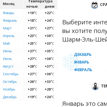
Температура
Месяц
СР
ночью
днем
Январь
+16
°C
+22
°C
Выберите инте
Февраль
+18
°C
+24
°C
Март
+21
°C
+27
°C
вы хотите пол
Апрель
+23
°C
+30
°C
Шарм-Эль-Шейх
Май
+25
°C
+33
°C
Июнь
+27
°C
+35
°C
ДЕКАБРЬ
Июль
+27
°C
+36
°C
ЯНВАРЬ
Август
+28
°C
+37
°C
ФЕВРАЛЬ
Сентябрь
+27
°C
+36
°C
Октябрь
+26
°C
+33
°C
ТЕ
Ноябрь
+23
°C
+28
°C
Декабрь
+19
°C
+24
°C
Январь это са