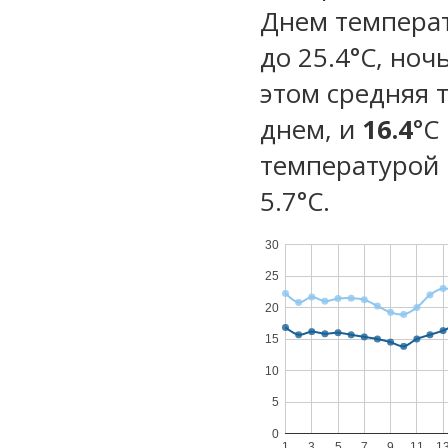
Днем температу
до 25.4°C, ноч
этом средняя 
днем, и
16.4
°C
температурой 
5.7°С.
30
25
20
15
10
5
0
1
3
5
7
9
11
1