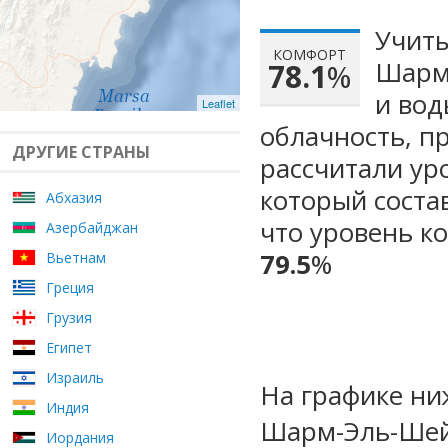
Учиты
КОМФОРТ
Шарм-
78.1
%
и вод
Leaflet
облачность, п
ДРУГИЕ СТРАНЫ
рассчитали ур
который сост
Абхазия
что уровень к
Азербайджан
79.5
%
Вьетнам
Греция
Грузия
Египет
Израиль
На графике ни
Индия
Шарм-Эль-Шей
Иордания