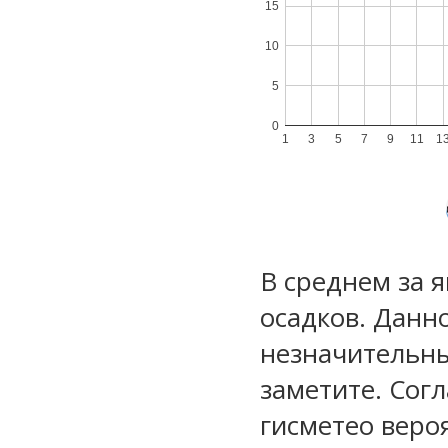
15
10
5
0
1
3
5
7
9
11
1
В среднем за 
осадков. Данн
незначительны
заметите. Сог
гисметео веро