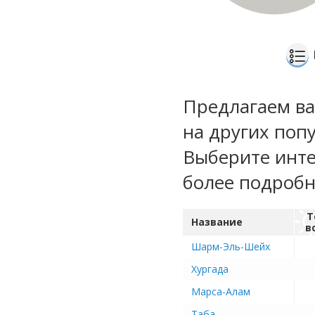
Предлагаем ва
на других поп
Выберите инте
более подроб
Т
Название
в
Шарм-Эль-Шейх
Хургада
Марса-Алам
Таба