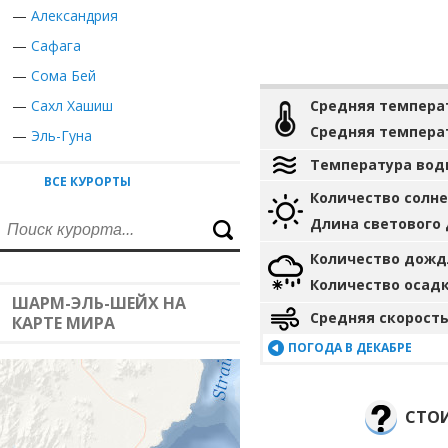
—
Александрия
—
Сафага
—
Сома Бей
—
Сахл Хашиш
Средняя темпера
Средняя темпера
—
Эль-Гуна
Температура вод
ВСЕ КУРОРТЫ
Количество солн
Длина светового
Количество дожд
Количество осад
ШАРМ-ЭЛЬ-ШЕЙХ НА
Средняя скорость
КАРТЕ МИРА
ПОГОДА В ДЕКАБРЕ
СТОИ