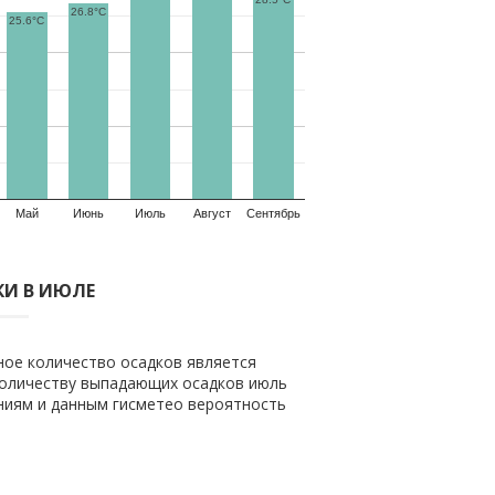
26.8°C
25.6°C
Май
Июнь
Июль
Август
Сентябрь
И В ИЮЛЕ
ное количество осадков является
 количеству выпадающих осадков июль
ениям и данным гисметео вероятность