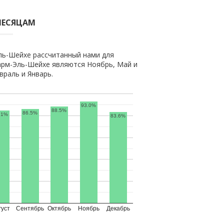
МЕСЯЦАМ
ль-Шейхе рассчитанный нами для
рм-Эль-Шейхе являются Ноябрь, Май и
раль и Январь.
93.0%
88.5%
86.5%
.1%
83.6%
густ
Сентябрь
Октябрь
Ноябрь
Декабрь