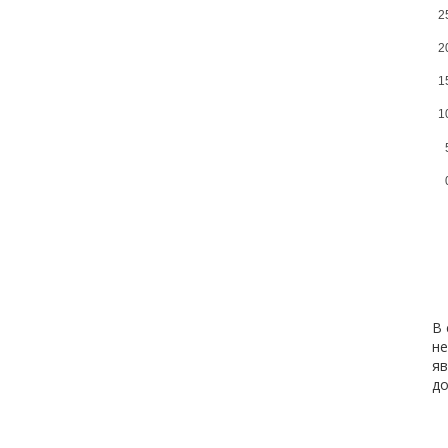
2
2
1
1
В 
не
яв
д