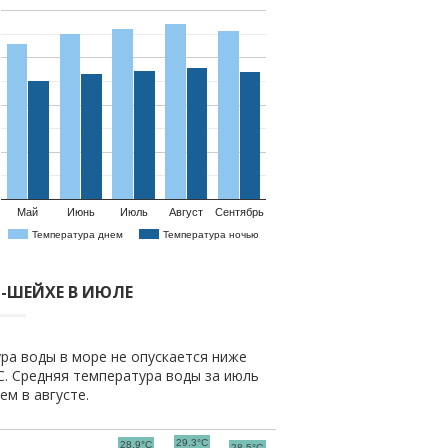
Май
Июнь
Июль
Август
Сентябрь
Температура днем
Температура ночью
-ШЕЙХЕ В ИЮЛЕ
ра воды в море не опускается ниже
C. Средняя температура воды за июль
ем в августе.
29.3°C
28.9°C
28.5°C