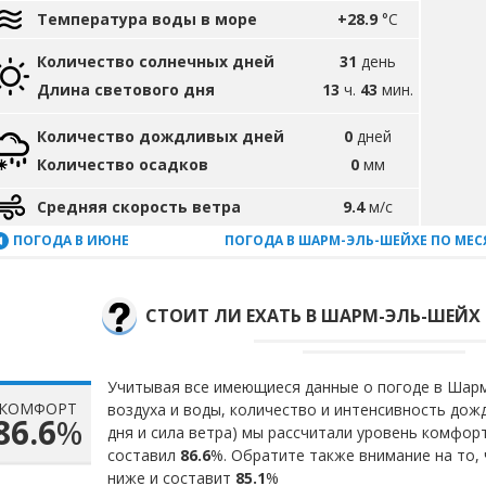
Температура воды в море
+28.9
°C
Количество солнечных дней
31
день
Длина светового дня
13
ч.
43
мин.
Количество дождливых дней
0
дней
Количество осадков
0
мм
Средняя скорость ветра
9.4
м/с
ПОГОДА В ИЮНЕ
ПОГОДА В ШАРМ-ЭЛЬ-ШЕЙХЕ ПО МЕ
СТОИТ ЛИ ЕХАТЬ В ШАРМ-ЭЛЬ-ШЕЙХ
Учитывая все имеющиеся данные о погоде в Шарм
КОМФОРТ
воздуха и воды, количество и интенсивность до
86.6
%
дня и сила ветра) мы рассчитали уровень комфор
составил
86.6
%. Обратите также внимание на то,
ниже и составит
85.1
%