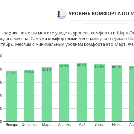
УРОВЕНЬ КОМФОРТА ПО 
 графике ниже вы можете увидеть уровень комфорта в Шарм-Э
ждого месяца. Самыми комфортными месяцами для отдыха в Ша
тябрь. Месяцы с минимальным уровнем комфорта это Март, Фев
0
89.6%
88.3%
87.8%
86.6%
85
0
83.3%
79.5%
78.1%
0
0
0
0
Январь
Февраль
Март
Апрель
Май
Июнь
Июль
Ав