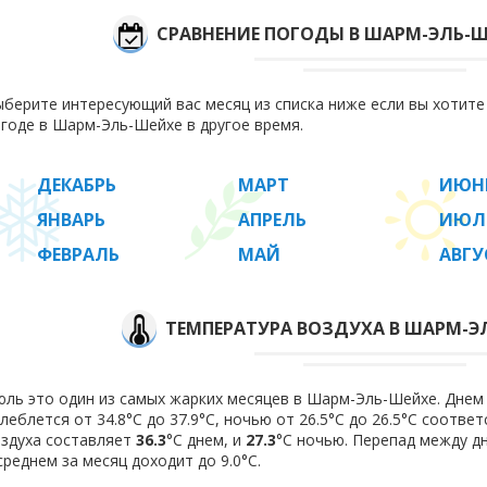
СРАВНЕНИЕ ПОГОДЫ В ШАРМ-ЭЛЬ-Ш
берите интересующий вас месяц из списка ниже если вы хотит
годе в Шарм-Эль-Шейхе в другое время.
ДЕКАБРЬ
МАРТ
ИЮН
ЯНВАРЬ
АПРЕЛЬ
ИЮЛ
ФЕВРАЛЬ
МАЙ
АВГУ
ТЕМПЕРАТУРА ВОЗДУХА В ШАРМ-Э
ль это один из самых жарких месяцев в Шарм-Эль-Шейхе. Днем
леблется от 34.8°C до 37.9°C, ночью от 26.5°C до 26.5°C соотв
здуха составляет
36.3
°C днем, и
27.3
°C ночью. Перепад между д
среднем за месяц доходит до 9.0°С.