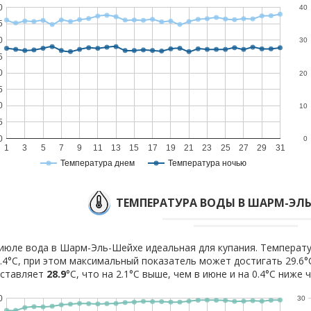
0
40
5
0
30
5
0
20
5
0
10
5
0
0
1
3
5
7
9
11
13
15
17
19
21
23
25
27
29
31
Температура днем
Температура ночью
ТЕМПЕРАТУРА ВОДЫ В ШАРМ-ЭЛЬ
июле вода в Шарм-Эль-Шейхе идеальная для купания. Температу
.4°C, при этом максимальный показатель может достигать 29.6°
оставляет
28.9
°C, что на 2.1°C выше, чем в июне и на 0.4°C ниже ч
0
30