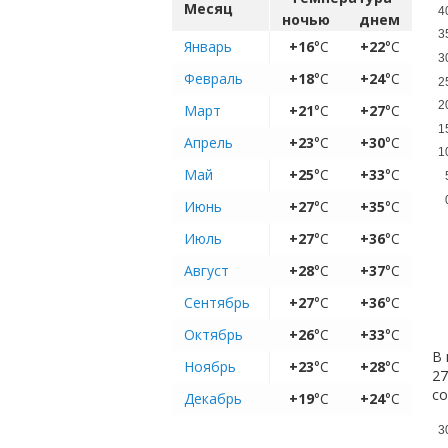
Месяц
4
ночью
днем
3
Январь
+16
°C
+22
°C
3
Февраль
+18
°C
+24
°C
2
2
Март
+21
°C
+27
°C
1
Апрель
+23
°C
+30
°C
1
Май
+25
°C
+33
°C
Июнь
+27
°C
+35
°C
Июль
+27
°C
+36
°C
Август
+28
°C
+37
°C
Сентябрь
+27
°C
+36
°C
Октябрь
+26
°C
+33
°C
В 
Ноябрь
+23
°C
+28
°C
27
с
Декабрь
+19
°C
+24
°C
3