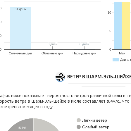
0
31 день
10
0
5
0
0 дней
0 дней
0 дней
0 дней
0
0
Солнечные дни
Облачные дни
Пасмурные дни
Май
Длина 
ВЕТЕР В ШАРМ-ЭЛЬ-ШЕЙХ
афик ниже показывает вероятность ветров различной силы в те
орость ветра в Шарм-Эль-Шейхе в июле составляет
9.4
м/с., чт
зветреных месяцев в году.
Легкий ветер
Слабый ветер
15.1%