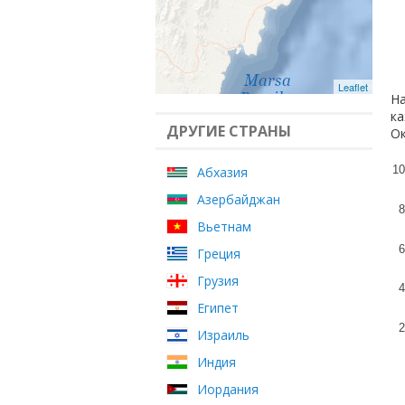
Leaflet
На
ка
ДРУГИЕ СТРАНЫ
Ок
10
Абхазия
Азербайджан
8
Вьетнам
6
Греция
Грузия
4
Египет
2
Израиль
Индия
Иордания