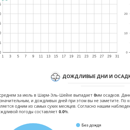
5
0
20
5
0
10
5
0
0
1
3
5
7
9
11
13
15
17
19
21
23
25
27
29
31
ДОЖДЛИВЫЕ ДНИ И ОСАДК
среднем за июль в Шарм-Эль-Шейхе выпадает
0
мм осадков. Дан
значительным, и дождливых дней при этом вы не заметите. По
ляется одним из самых сухих месяцев. Согласно нашим наблюд
ождливой погоды составляет
0.0
%.
Без дождя