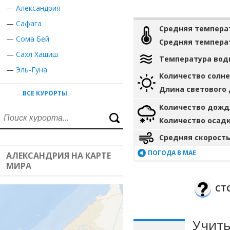
—
Александрия
—
Сафага
Средняя темпера
—
Сома Бей
Средняя темпера
—
Сахл Хашиш
Температура вод
—
Эль-Гуна
Количество солн
Длина светового
ВСЕ КУРОРТЫ
Количество дожд
Количество осад
Средняя скорость
ПОГОДА В МАЕ
АЛЕКСАНДРИЯ НА КАРТЕ
МИРА
СТ
Учиты