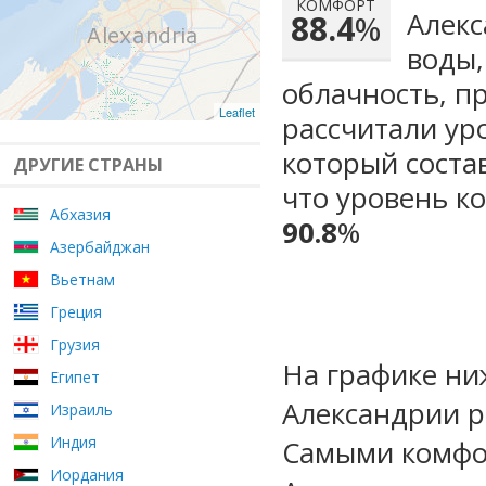
КОМФОРТ
Алекс
88.4
%
воды,
облачность, п
Leaflet
рассчитали ур
который сост
ДРУГИЕ СТРАНЫ
что уровень к
Абхазия
90.8
%
Азербайджан
Вьетнам
Греция
Грузия
На графике ни
Египет
Александрии р
Израиль
Индия
Самыми комфо
Иордания