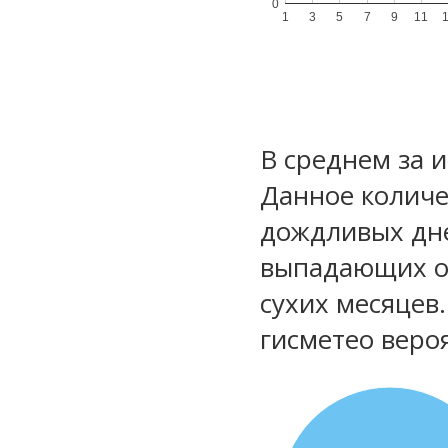
0
1
3
5
7
9
11
В среднем за 
Данное количе
дождливых дне
выпадающих ос
сухих месяцев
гисметео веро