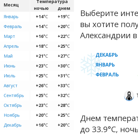
Температура
Месяц
ночью
днем
Выберите инте
Январь
+14
°C
+19
°C
вы хотите пол
Февраль
+14
°C
+20
°C
Александрии в
Март
+16
°C
+22
°C
Апрель
+18
°C
+25
°C
ДЕКАБРЬ
Май
+21
°C
+27
°C
ЯНВАРЬ
Июнь
+23
°C
+30
°C
ФЕВРАЛЬ
Июль
+25
°C
+31
°C
Август
+26
°C
+33
°C
Сентябрь
+25
°C
+32
°C
Октябрь
+23
°C
+28
°C
Ноябрь
+20
°C
+25
°C
Днем температ
Декабрь
+16
°C
+20
°C
до 33.9°C, ноч