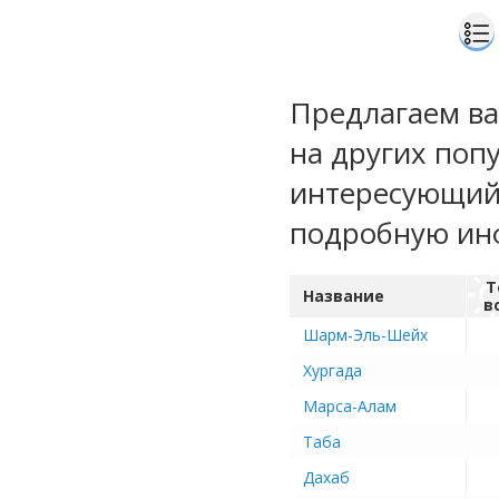
Предлагаем ва
на других поп
интересующий 
подробную ин
Т
Название
в
Шарм-Эль-Шейх
Хургада
Марса-Алам
Таба
Дахаб