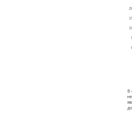
2
1
1
В 
не
яв
д