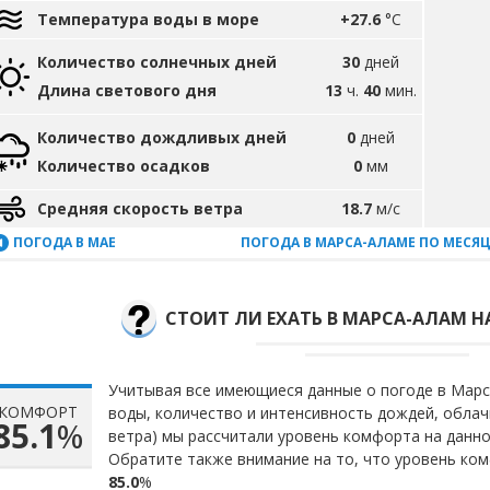
Температура воды в море
+27.6
°C
Количество солнечных дней
30
дней
Длина светового дня
13
ч.
40
мин.
Количество дождливых дней
0
дней
Количество осадков
0
мм
Средняя скорость ветра
18.7
м/с
ПОГОДА В МАЕ
ПОГОДА В МАРСА-АЛАМЕ ПО МЕСЯ
СТОИТ ЛИ ЕХАТЬ В МАРСА-АЛАМ Н
Учитывая все имеющиеся данные о погоде в Марс
КОМФОРТ
воды, количество и интенсивность дождей, облач
85.1
%
ветра) мы рассчитали уровень комфорта на данн
Обратите также внимание на то, что уровень ком
85.0
%