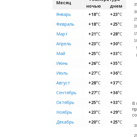
Месяц
3
ночью
днем
3
Январь
+18
°C
+23
°C
2
Февраль
+18
°C
+25
°C
2
Март
+21
°C
+28
°C
1
1
Апрель
+23
°C
+30
°C
Май
+25
°C
+33
°C
Июнь
+26
°C
+35
°C
Июль
+27
°C
+36
°C
Август
+28
°C
+37
°C
Сентябрь
+27
°C
+36
°C
Октябрь
+25
°C
+33
°C
В 
пр
Ноябрь
+23
°C
+29
°C
с
Декабрь
+20
°C
+25
°C
3
2