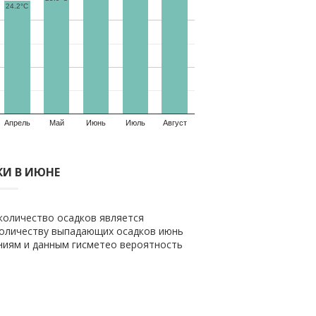
24.2°C
Апрель
Май
Июнь
Июль
Август
И В ИЮНЕ
количество осадков является
 количеству выпадающих осадков июнь
ениям и данным гисметео вероятность