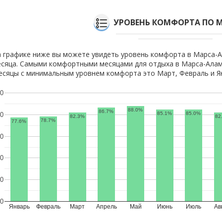
УРОВЕНЬ КОМФОРТА ПО 
 графике ниже вы можете увидеть уровень комфорта в Марса-А
сяца. Самыми комфортными месяцами для отдыха в Марса-Алам
сяцы с минимальным уровнем комфорта это Март, Февраль и Я
0
88.0%
86.7%
85.1%
85.0%
0
82.3%
82
78.7%
77.6%
0
0
0
0
Январь
Февраль
Март
Апрель
Май
Июнь
Июль
Ав