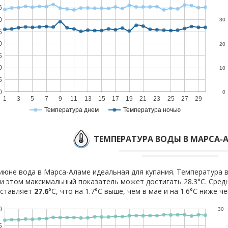
5
0
30
5
0
20
5
0
10
5
0
0
1
3
5
7
9
11
13
15
17
19
21
23
25
27
29
Температура днем
Температура ночью
ТЕМПЕРАТУРА ВОДЫ В МАРСА-
июне вода в Марса-Аламе идеальная для купания. Температура в
и этом максимальный показатель может достигать 28.3°C. Сред
оставляет
27.6
°C, что на 1.7°C выше, чем в мае и на 1.6°C ниже ч
0
30
5