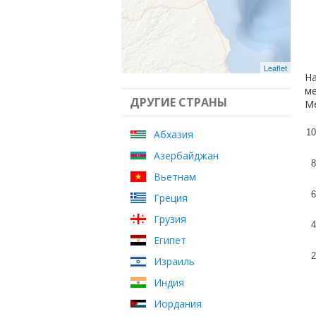
Leaflet
На
ме
ДРУГИЕ СТРАНЫ
Ме
10
Абхазия
Азербайджан
8
Вьетнам
6
Греция
Грузия
4
Египет
2
Израиль
Индия
Иордания