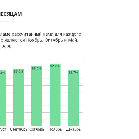
МЕСЯЦАМ
ламе рассчитанный нами для каждого
е являются Ноябрь, Октябрь и Май.
нварь.
92.2%
88.5%
83.9%
82.7%
.4%
густ
Сентябрь
Октябрь
Ноябрь
Декабрь