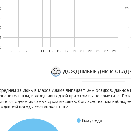
0
20
5
0
10
5
0
0
1
3
5
7
9
11
13
15
17
19
21
23
25
27
29
ДОЖДЛИВЫЕ ДНИ И ОСАДК
среднем за июнь в Марса-Аламе выпадает
0
мм осадков. Данное 
значительным, и дождливых дней при этом вы не заметите. По
ляется одним из самых сухих месяцев. Согласно нашим наблюд
ождливой погоды составляет
0.0
%.
Без дождя