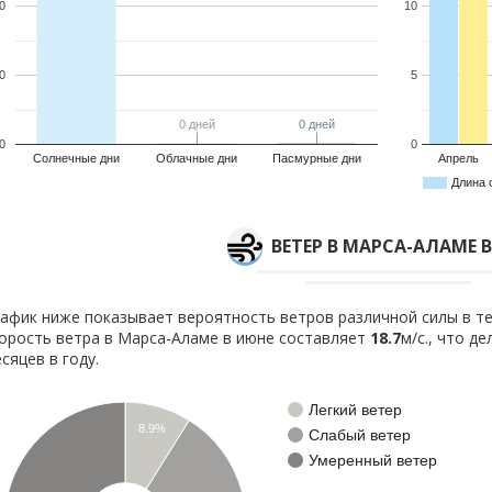
0
10
0
5
0 дней
0 дней
0 дней
0 дней
0
0
Солнечные дни
Облачные дни
Пасмурные дни
Апрель
Длина 
ВЕТЕР В МАРСА-АЛАМЕ 
афик ниже показывает вероятность ветров различной силы в те
орость ветра в Марса-Аламе в июне составляет
18.7
м/с., что д
сяцев в году.
Легкий ветер
8.9%
Слабый ветер
Умеренный ветер