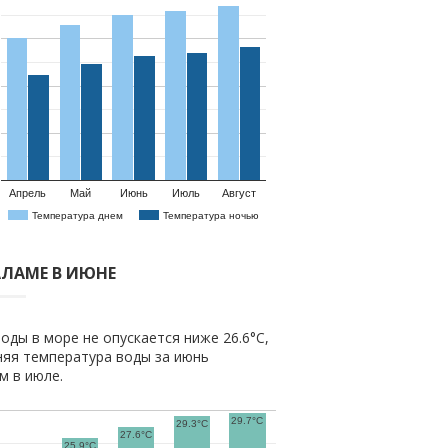
Апрель
Май
Июнь
Июль
Август
Температура днем
Температура ночью
АЛАМЕ В ИЮНЕ
оды в море не опускается ниже 26.6°C,
няя температура воды за июнь
ем в июле.
29.7°C
29.3°C
27.6°C
25.9°C