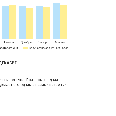
Ноябрь
Декабрь
Январь
Февраль
светового дня
Количество солнечных часов
ДЕКАБРЕ
чение месяца. При этом средняя
о делает его одним из самых ветреных