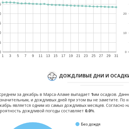
5
0
20
5
0
10
5
0
0
1
3
5
7
9
11
13
15
17
19
21
23
25
27
29
31
ДОЖДЛИВЫЕ ДНИ И ОСАДКИ
среднем за декабрь в Марса-Аламе выпадает
1
мм осадков. Данн
значительным, и дождливых дней при этом вы не заметите. По
кабрь является одним из самых дождливых месяцев. Согласно 
роятность дождливой погоды составляет
0.0
%.
Без дождя