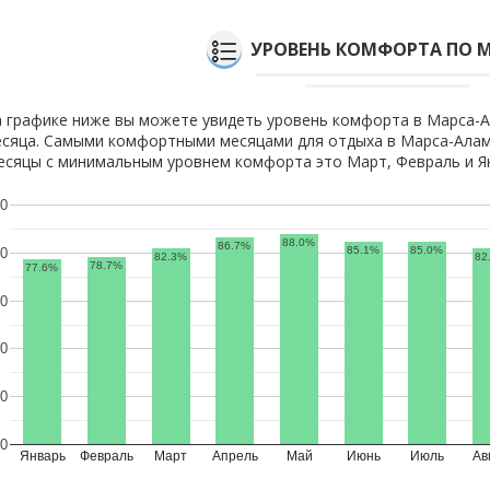
УРОВЕНЬ КОМФОРТА ПО 
 графике ниже вы можете увидеть уровень комфорта в Марса-А
сяца. Самыми комфортными месяцами для отдыха в Марса-Алам
сяцы с минимальным уровнем комфорта это Март, Февраль и Я
0
88.0%
86.7%
85.1%
85.0%
0
82.3%
82
78.7%
77.6%
0
0
0
0
Январь
Февраль
Март
Апрель
Май
Июнь
Июль
Ав