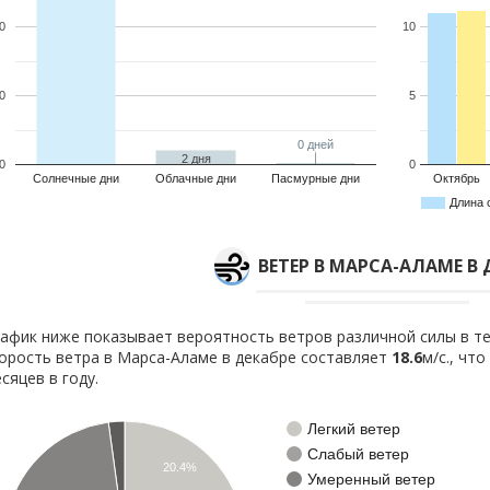
0
10
0
5
0 дней
0 дней
2 дня
0
0
Солнечные дни
Облачные дни
Пасмурные дни
Октябрь
Длина 
ВЕТЕР В МАРСА-АЛАМЕ В 
афик ниже показывает вероятность ветров различной силы в те
орость ветра в Марса-Аламе в декабре составляет
18.6
м/с., чт
сяцев в году.
Легкий ветер
Слабый ветер
20.4%
Умеренный ветер