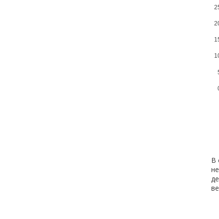
2
2
1
1
В 
не
де
ве