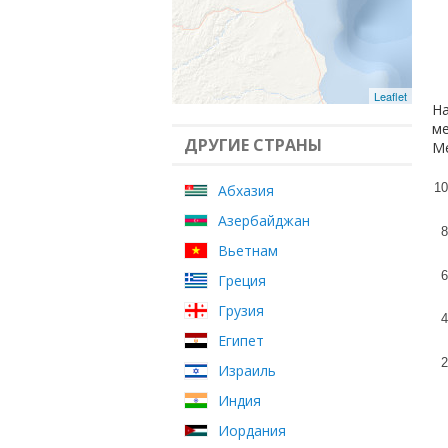
Leaflet
На
ме
ДРУГИЕ СТРАНЫ
Ме
10
Абхазия
Азербайджан
8
Вьетнам
6
Греция
Грузия
4
Египет
2
Израиль
Индия
Иордания