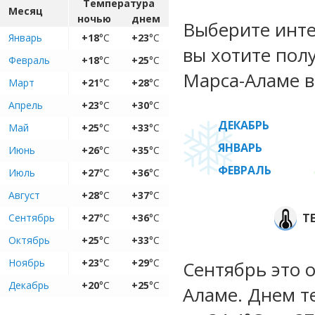
Температура
Месяц
ночью
днем
Выберите инте
Январь
+18
°C
+23
°C
вы хотите пол
Февраль
+18
°C
+25
°C
Марса-Аламе в
Март
+21
°C
+28
°C
Апрель
+23
°C
+30
°C
ДЕКАБРЬ
Май
+25
°C
+33
°C
ЯНВАРЬ
Июнь
+26
°C
+35
°C
ФЕВРАЛЬ
Июль
+27
°C
+36
°C
Август
+28
°C
+37
°C
Т
Сентябрь
+27
°C
+36
°C
Октябрь
+25
°C
+33
°C
Ноябрь
+23
°C
+29
°C
Сентябрь это 
Декабрь
+20
°C
+25
°C
Аламе. Днем т