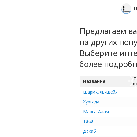
П
Предлагаем ва
на других поп
Выберите инте
более подроб
Т
Название
в
Шарм-Эль-Шейх
Хургада
Марса-Алам
Таба
Дахаб