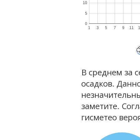
10
5
0
1
3
5
7
9
11
В среднем за 
осадков. Данн
незначительны
заметите. Сог
гисметео веро