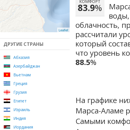
КОМФОРТ
Марса
83.9
%
воды,
облачность, п
Leaflet
рассчитали ур
который сост
ДРУГИЕ СТРАНЫ
что уровень к
Абхазия
88.5
%
Азербайджан
Вьетнам
Греция
Грузия
На графике ни
Египет
Марса-Аламе р
Израиль
Индия
Самыми комфо
Иордания