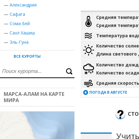
—
Александрия
—
Сафага
Средняя темпера
—
Сома Бей
Средняя темпера
—
Сахл Хашиш
Температура вод
—
Эль-Гуна
Количество солн
Длина светового
ВСЕ КУРОРТЫ
Количество дожд
Количество осад
Средняя скорость
ПОГОДА В АВГУСТЕ
МАРСА-АЛАМ НА КАРТЕ
МИРА
СТО
Учиты