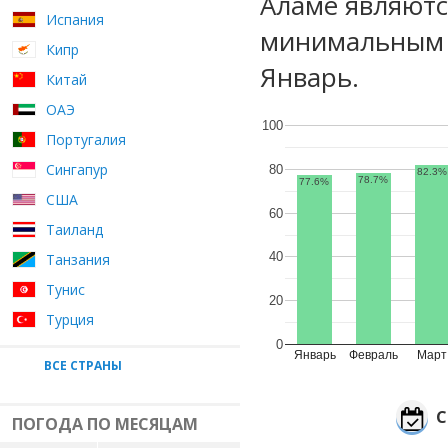
Аламе являютс
Испания
минимальным 
Кипр
Январь.
Китай
ОАЭ
100
Португалия
Сингапур
80
82.3%
78.7%
77.6%
США
60
Таиланд
40
Танзания
Тунис
20
Турция
0
Январь
Февраль
Март
ВСЕ СТРАНЫ
С
ПОГОДА ПО МЕСЯЦАМ