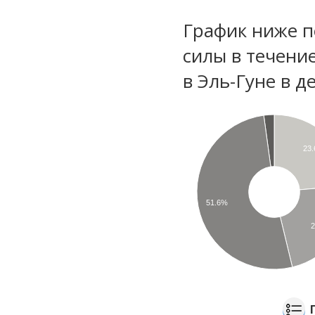
График ниже п
силы в течени
в Эль-Гуне в д
23
51.6%