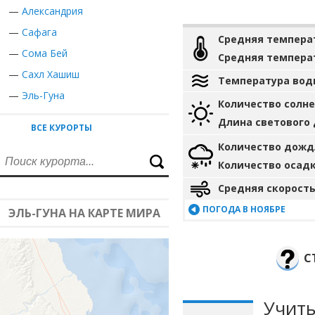
—
Александрия
—
Сафага
Средняя темпера
—
Сома Бей
Средняя темпера
—
Сахл Хашиш
Температура вод
—
Эль-Гуна
Количество солн
Длина светового
ВСЕ КУРОРТЫ
Количество дожд
Количество осад
Средняя скорость
ПОГОДА В НОЯБРЕ
ЭЛЬ-ГУНА НА КАРТЕ МИРА
С
Учиты