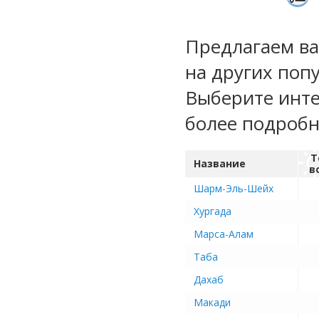
Предлагаем ва
на других поп
Выберите инте
более подроб
Т
Название
в
Шарм-Эль-Шейх
Хургада
Марса-Алам
Таба
Дахаб
Макади