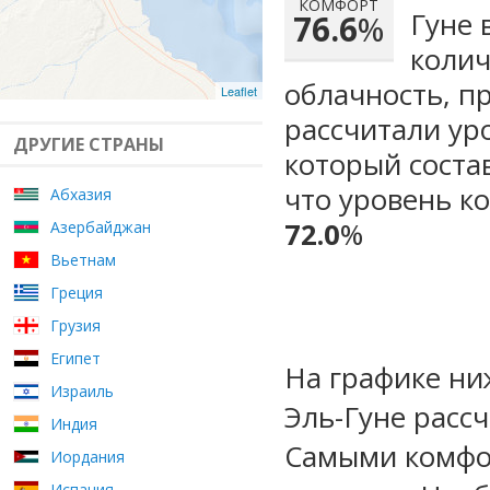
КОМФОРТ
Гуне 
76.6
%
колич
облачность, п
Leaflet
рассчитали ур
ДРУГИЕ СТРАНЫ
который сост
что уровень к
Абхазия
72.0
%
Азербайджан
Вьетнам
Греция
Грузия
Египет
На графике ни
Израиль
Эль-Гуне расс
Индия
Самыми комфо
Иордания
Испания