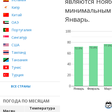
являются Нояб
Кипр
минимальным у
Китай
Январь.
ОАЭ
Португалия
100
Сингапур
80
США
77.0%
73.4%
72.0%
Таиланд
60
Танзания
40
Тунис
Турция
20
ВСЕ СТРАНЫ
0
Январь
Февраль
Март
ПОГОДА ПО МЕСЯЦАМ
Температура
Месяц