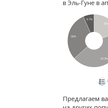
в Эль-Гуне в а
6.7%
20
30%
43.3
Предлагаем ва
на других поп