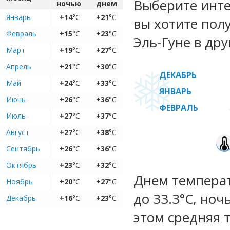
Выберите инте
ночью
днем
Январь
+14
°C
+21
°C
вы хотите пол
Февраль
+15
°C
+23
°C
Эль-Гуне в дру
Март
+19
°C
+27
°C
Апрель
+21
°C
+30
°C
ДЕКАБРЬ
Май
+24
°C
+33
°C
ЯНВАРЬ
Июнь
+26
°C
+36
°C
ФЕВРАЛЬ
Июль
+27
°C
+37
°C
Август
+27
°C
+38
°C
Сентябрь
+26
°C
+36
°C
Октябрь
+23
°C
+32
°C
Днем температ
Ноябрь
+20
°C
+27
°C
до 33.3°C, ноч
Декабрь
+16
°C
+23
°C
этом средняя 