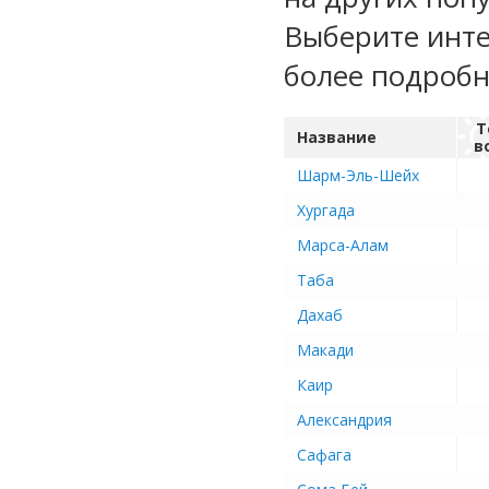
Выберите инте
более подроб
Т
Название
в
Шарм-Эль-Шейх
Хургада
Марса-Алам
Таба
Дахаб
Макади
Каир
Александрия
Сафага