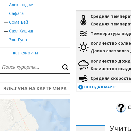
—
Александрия
—
Сафага
Средняя темпера
—
Сома Бей
Средняя темпера
—
Сахл Хашиш
Температура вод
—
Эль-Гуна
Количество солн
Длина светового
ВСЕ КУРОРТЫ
Количество дожд
Количество осад
Средняя скорость
ПОГОДА В МАРТЕ
ЭЛЬ-ГУНА НА КАРТЕ МИРА
С
Учиты