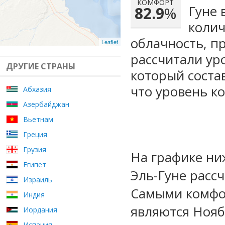
КОМФОРТ
Гуне 
82.9
%
колич
облачность, п
Leaflet
рассчитали ур
ДРУГИЕ СТРАНЫ
который сост
что уровень к
Абхазия
Азербайджан
Вьетнам
Греция
Грузия
На графике ни
Египет
Эль-Гуне расс
Израиль
Самыми комфо
Индия
являются Нояб
Иордания
Испания