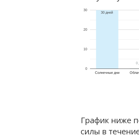
30
30 дней
20
10
0
0
0
Солнечные дни
Обла
График ниже п
силы в течени