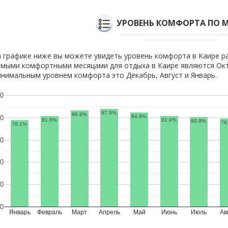
УРОВЕНЬ КОМФОРТА ПО 
 графике ниже вы можете увидеть уровень комфорта в Каире р
мыми комфортными месяцами для отдыха в Каире являются Окт
нимальным уровнем комфорта это Декабрь, Август и Январь.
0
87.9%
86.8%
84.9%
0
81.8%
81.9%
80.8%
79
78.1%
0
0
0
0
Январь
Февраль
Март
Апрель
Май
Июнь
Июль
Ав