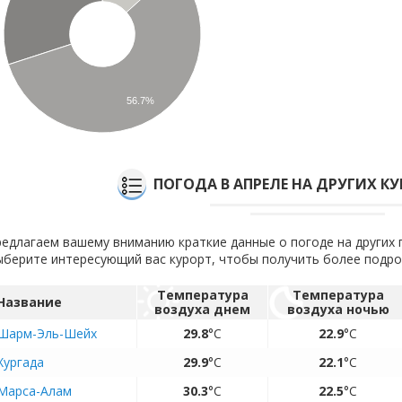
56.7%
ПОГОДА В АПРЕЛЕ НА ДРУГИХ К
едлагаем вашему вниманию краткие данные о погоде на других п
берите интересующий вас курорт, чтобы получить более подр
Температура
Температура
Название
воздуха днем
воздуха ночью
Шарм-Эль-Шейх
29.8
°C
22.9
°C
Хургада
29.9
°C
22.1
°C
Марса-Алам
30.3
°C
22.5
°C