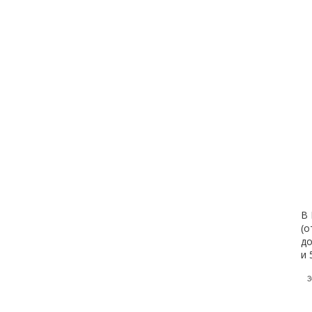
В 
(о
до
и 
3