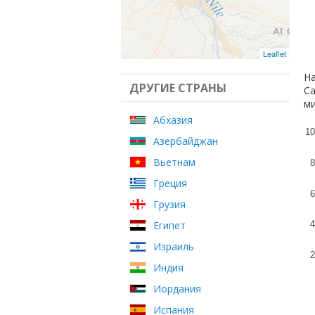
Leaflet
На
ДРУГИЕ СТРАНЫ
Са
ми
Абхазия
10
Азербайджан
Вьетнам
8
Греция
6
Грузия
Египет
4
Израиль
2
Индия
Иордания
Испания