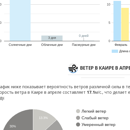
0
10
0
5
0 дней
0 дней
3 дня
0
0
Солнечные дни
Облачные дни
Пасмурные дни
Февраль
Длина 
ВЕТЕР В КАИРЕ В АПР
афик ниже показывает вероятность ветров различной силы в те
орость ветра в Каире в апреле составляет
17.1
м/с., что делает
ду.
Легкий ветер
Слабый ветер
13.3%
Умеренный ветер
30%