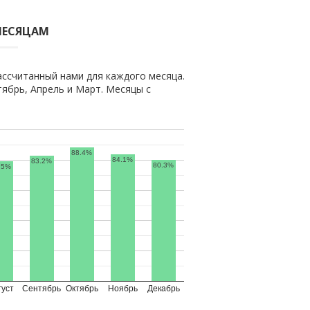
МЕСЯЦАМ
ассчитанный нами для каждого месяца.
ябрь, Апрель и Март. Месяцы с
88.4%
84.1%
83.2%
80.3%
.5%
густ
Сентябрь
Октябрь
Ноябрь
Декабрь