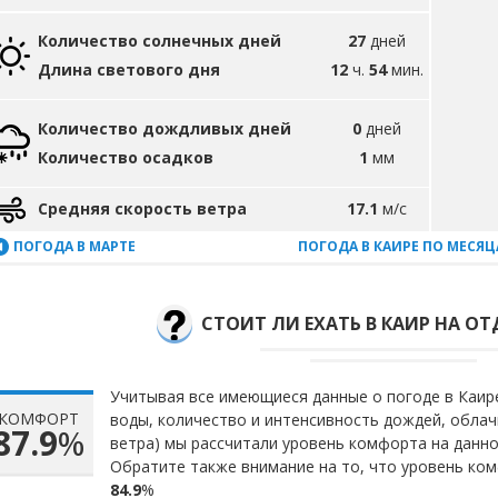
Количество солнечных дней
27
дней
Длина светового дня
12
ч.
54
мин.
Количество дождливых дней
0
дней
Количество осадков
1
мм
Средняя скорость ветра
17.1
м/с
ПОГОДА В МАРТЕ
ПОГОДА В КАИРЕ ПО МЕСЯ
СТОИТ ЛИ ЕХАТЬ В КАИР НА ОТ
Учитывая все имеющиеся данные о погоде в Каире
КОМФОРТ
воды, количество и интенсивность дождей, облач
87.9
%
ветра) мы рассчитали уровень комфорта на данн
Обратите также внимание на то, что уровень ком
84.9
%