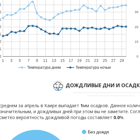
5
0
30
5
0
20
5
0
10
5
0
0
1
3
5
7
9
11
13
15
17
19
21
23
25
27
29
Температура днем
Температура ночью
ДОЖДЛИВЫЕ ДНИ И ОСАДКИ
среднем за апрель в Каире выпадает
1
мм осадков. Данное колич
значительным, и дождливых дней при этом вы не заметите. Со
сметео вероятность дождливой погоды составляет
0.0
%.
Без дождя