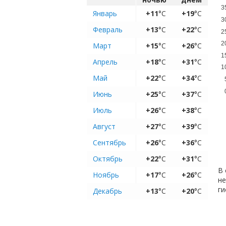
3
Январь
+11
°C
+19
°C
3
Февраль
+13
°C
+22
°C
2
2
Март
+15
°C
+26
°C
1
Апрель
+18
°C
+31
°C
1
Май
+22
°C
+34
°C
Июнь
+25
°C
+37
°C
Июль
+26
°C
+38
°C
Август
+27
°C
+39
°C
Сентябрь
+26
°C
+36
°C
Октябрь
+22
°C
+31
°C
В 
Ноябрь
+17
°C
+26
°C
не
ги
Декабрь
+13
°C
+20
°C