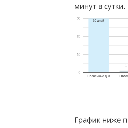
минут в сутки.
30
30 дней
20
10
1
1
0
Солнечные дни
Обла
График ниже п