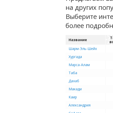
на других поп
Выберите инте
более подроб
Т
Название
в
Шарм-Эль-Шейх
Хургада
Марса-Алам
Таба
Дахаб
Макади
Каир
Александрия