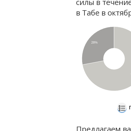
силы в течени
в Табе в октяб
28%
Предлагаем ва