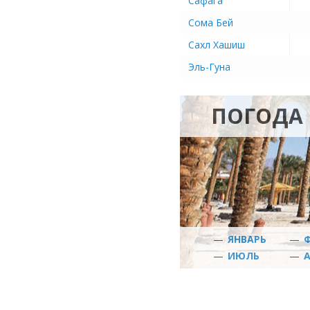
Сафага
Сома Бей
Сахл Хашиш
Эль-Гуна
ПОГОДА 
—
ЯНВАРЬ
—
—
ИЮЛЬ
—