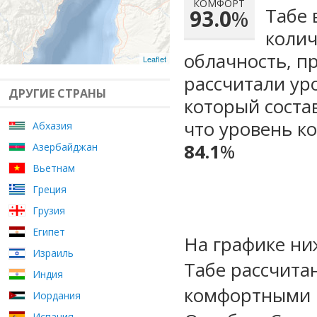
КОМФОРТ
Табе 
93.0
%
колич
облачность, п
Leaflet
рассчитали ур
ДРУГИЕ СТРАНЫ
который сост
что уровень к
Абхазия
84.1
%
Азербайджан
Вьетнам
Греция
Грузия
Египет
На графике ни
Израиль
Табе рассчита
Индия
комфортными м
Иордания
Испания