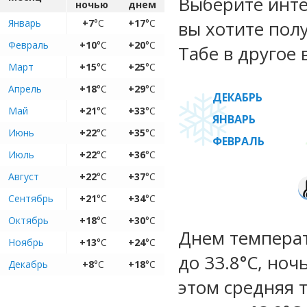
Выберите инте
ночью
днем
Январь
+7
°C
+17
°C
вы хотите пол
Февраль
+10
°C
+20
°C
Табе в другое 
Март
+15
°C
+25
°C
Апрель
+18
°C
+29
°C
ДЕКАБРЬ
Май
+21
°C
+33
°C
ЯНВАРЬ
Июнь
+22
°C
+35
°C
ФЕВРАЛЬ
Июль
+22
°C
+36
°C
Август
+22
°C
+37
°C
Сентябрь
+21
°C
+34
°C
Октябрь
+18
°C
+30
°C
Днем температу
Ноябрь
+13
°C
+24
°C
до 33.8°C, ноч
Декабрь
+8
°C
+18
°C
этом средняя 