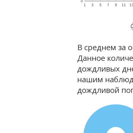
0
1
3
5
7
9
11
1
В среднем за 
Данное количе
дождливых дне
нашим наблюд
дождливой по