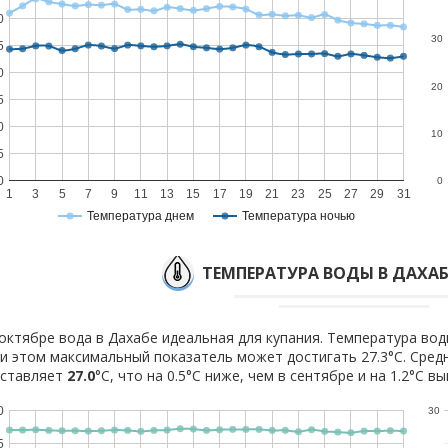
0
30
5
0
20
5
0
10
5
0
0
1
3
5
7
9
11
13
15
17
19
21
23
25
27
29
31
Температура днем
Температура ночью
ТЕМПЕРАТУРА ВОДЫ В ДАХАБЕ
октябре вода в Дахабе идеальная для купания. Температура воды
и этом максимальный показатель может достигать 27.3°C. Сред
оставляет
27.0
°C, что на 0.5°C ниже, чем в сентябре и на 1.2°C в
0
30
5