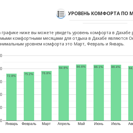
УРОВЕНЬ КОМФОРТА ПО 
 графике ниже вы можете увидеть уровень комфорта в Дахабе 
мыми комфортными месяцами для отдыха в Дахабе являются Ок
нимальным уровнем комфорта это Март, Февраль и Январь.
0
86.6%
86.1%
86.4%
84.8%
84
0
76.8%
75.2%
72.8%
0
0
0
0
Январь
Февраль
Март
Апрель
Май
Июнь
Июль
Ав