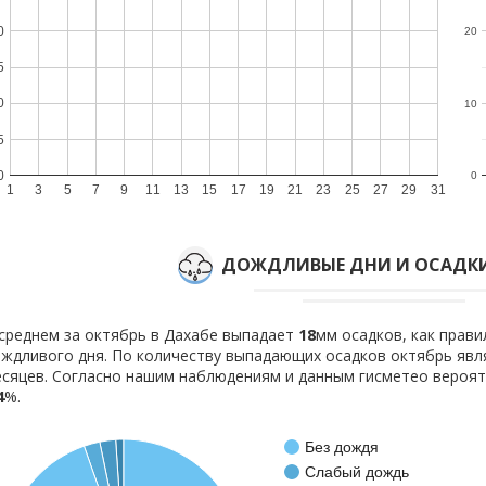
0
20
5
0
10
5
0
0
1
3
5
7
9
11
13
15
17
19
21
23
25
27
29
31
ДОЖДЛИВЫЕ ДНИ И ОСАДКИ
среднем за октябрь в Дахабе выпадает
18
мм осадков, как прав
ждливого дня. По количеству выпадающих осадков октябрь явл
сяцев. Согласно нашим наблюдениям и данным гисметео вероя
4
%.
Без дождя
Слабый дождь