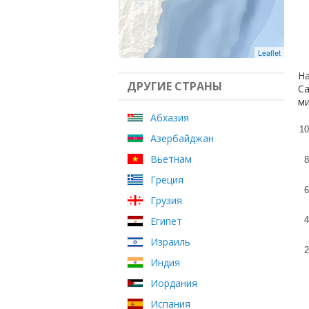
Leaflet
На
ДРУГИЕ СТРАНЫ
Са
ми
Абхазия
10
Азербайджан
Вьетнам
8
Греция
6
Грузия
Египет
4
Израиль
2
Индия
Иордания
Испания