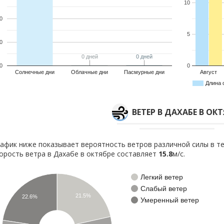
10
0
5
0
0 дней
0 дней
0 дней
0 дней
0
0
Солнечные дни
Облачные дни
Пасмурные дни
Август
Длина 
ВЕТЕР В ДАХАБЕ В ОКТ
афик ниже показывает вероятность ветров различной силы в те
орость ветра в Дахабе в октябре составляет
15.8
м/с.
Легкий ветер
Слабый ветер
21.5%
22.6%
Умеренный ветер