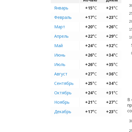
3
Январь
+15
°C
+21
°C
2
Февраль
+17
°C
+23
°C
2
Март
+20
°C
+26
°C
1
Апрель
+22
°C
+29
°C
1
Май
+24
°C
+32
°C
Июнь
+26
°C
+34
°C
Июль
+26
°C
+35
°C
Август
+27
°C
+36
°C
Сентябрь
+25
°C
+34
°C
Октябрь
+24
°C
+31
°C
В 
Ноябрь
+21
°C
+27
°C
пр
с
Декабрь
+17
°C
+23
°C
3
2