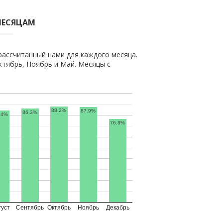
МЕСЯЦАМ
рассчитанный нами для каждого месяца.
тябрь, Ноябрь и Май. Месяцы с
88.2%
87.9%
86.3%
.4%
76.8%
густ
Сентябрь
Октябрь
Ноябрь
Декабрь