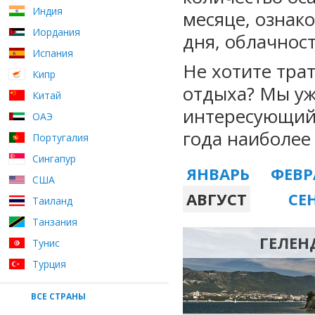
Индия
месяце, ознак
Иордания
дня, облачност
Испания
Не хотите тра
Кипр
отдыха? Мы уж
Китай
интересующий 
ОАЭ
года наиболее
Португалия
Сингапур
ЯНВАРЬ
ФЕВР
США
АВГУСТ
СЕ
Таиланд
Танзания
ГЕЛЕН
Тунис
Турция
ВСЕ СТРАНЫ