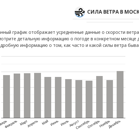
СИЛА ВЕТРА В МОСК
нный график отображает усредненные данные о скорости ветра 
отрите детальную информацию о погоде в конкретном месяце д
дробную информацию о том, как часто и какой силы ветра быва
варь
Февраль
Март
Апрель
Май
Июнь
Июль
Август
Сентябрь
Октябрь
Ноябрь
Декабрь