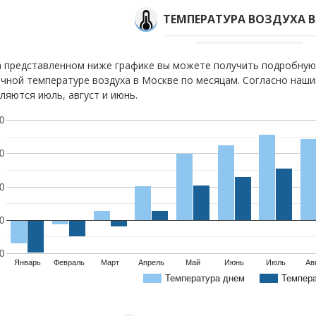
ТЕМПЕРАТУРА ВОЗДУХА В
 представленном ниже графике вы можете получить подробную
чной температуре воздуха в Москве по месяцам. Согласно на
ляются июль, август и июнь.
0
0
0
0
0
Январь
Февраль
Март
Апрель
Май
Июнь
Июль
Ав
Температура днем
Темпер