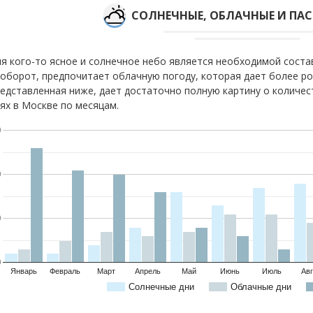
CОЛНЕЧНЫЕ, ОБЛАЧНЫЕ И ПА
я кого-то ясное и солнечное небо является необходимой соста
оборот, предпочитает облачную погоду, которая дает более р
едставленная ниже, дает достаточно полную картину о количес
ях в Москве по месяцам.
0
0
0
0
Январь
Февраль
Март
Апрель
Май
Июнь
Июль
Авг
Солнечные дни
Облачные дни