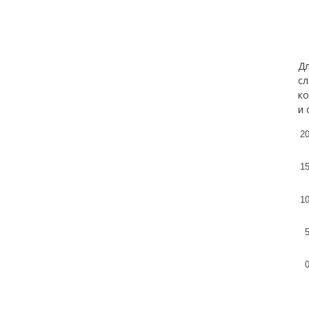
Дл
сл
ко
и 
2
1
1