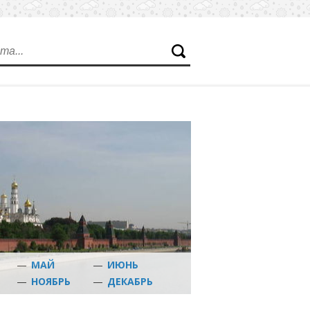
—
МАЙ
—
ИЮНЬ
Ь
—
НОЯБРЬ
—
ДЕКАБРЬ