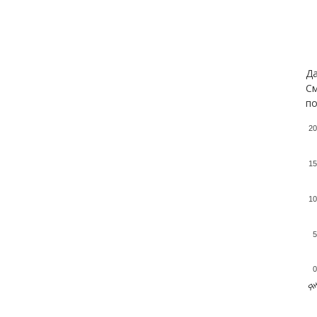
Да
См
по
20
15
10
5
0
Ян