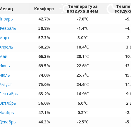
Температура
Темпе
Месяц
Комфорт
воздуха днем
воздух
Январь
42.7
%
-7.0
°C
-9.
Февраль
50.8
%
-1.4
°C
-4.
Март
57.3
%
3.0
°C
-2.
Апрель
60.2
%
10.4
°C
3.
Май
66.3
%
20.1
°C
10.
Июнь
69.5
%
22.6
°C
13.
Июль
74.0
%
25.7
°C
15.
Август
75.0
%
24.6
°C
14.
Сентябрь
65.2
%
16.9
°C
9.
Октябрь
56.0
%
6.0
°C
2.
Ноябрь
47.1
%
0.2
°C
-2.
Декабрь
46.3
%
-2.5
°C
-5.