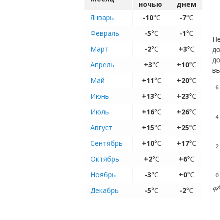
ночью
днем
Январь
-10
°C
-7
°C
Февраль
-5
°C
-1
°C
Не
Март
-2
°C
+3
°C
до
до
Апрель
+3
°C
+10
°C
вы
Май
+11
°C
+20
°C
6
Июнь
+13
°C
+23
°C
Июль
+16
°C
+26
°C
4
Август
+15
°C
+25
°C
Сентябрь
+10
°C
+17
°C
2
Октябрь
+2
°C
+6
°C
Ноябрь
-3
°C
+0
°C
0
Ян
Декабрь
-5
°C
-2
°C