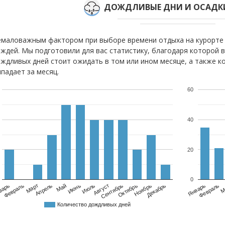
ДОЖДЛИВЫЕ ДНИ И ОСАДКИ
маловажным фактором при выборе времени отдыха на курорте 
ждей. Мы подготовили для вас статистику, благодаря которой 
ждливых дней стоит ожидать в том или ином месяце, а также к
падает за месяц.
60
40
20
0
варь
Февраль
Март
Апрель
Май
Июнь
Июль
Август
Сентябрь
Октябрь
Ноябрь
Декабрь
Февраль
Январь
М
Количество дождливых дней