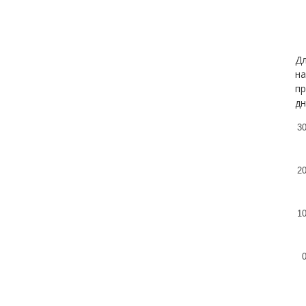
Дл
на
пр
дн
3
2
1