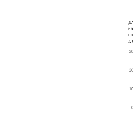
Дл
на
пр
дн
3
2
1