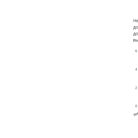
Не
до
до
вы
6
4
2
0
Ян