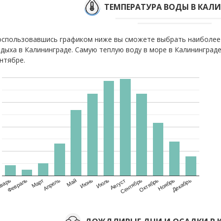
ТЕМПЕРАТУРА ВОДЫ В КАЛ
спользовавшись графиком ниже вы сможете выбрать наиболее
дыха в Калининграде. Самую теплую воду в море в Калининграде
нтябре.
варь
Февраль
Март
Апрель
Май
Июнь
Июль
Август
Сентябрь
Октябрь
Ноябрь
Декабрь