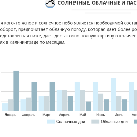
CОЛНЕЧНЫЕ, ОБЛАЧНЫЕ И ПА
я кого-то ясное и солнечное небо является необходимой соста
оборот, предпочитает облачную погоду, которая дает более р
едставленная ниже, дает достаточно полную картину о количес
ях в Калининграде по месяцам.
0
0
0
0
Январь
Февраль
Март
Апрель
Май
Июнь
Июль
Авг
Солнечные дни
Облачные дни