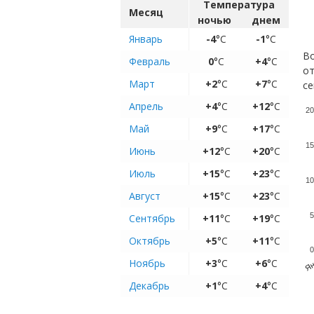
Температура
Месяц
ночью
днем
Январь
-4
°C
-1
°C
Во
Февраль
0
°C
+4
°C
от
Март
+2
°C
+7
°C
се
Апрель
+4
°C
+12
°C
20
Май
+9
°C
+17
°C
15
Июнь
+12
°C
+20
°C
Июль
+15
°C
+23
°C
10
Август
+15
°C
+23
°C
5
Сентябрь
+11
°C
+19
°C
Октябрь
+5
°C
+11
°C
0
Ян
Ноябрь
+3
°C
+6
°C
Декабрь
+1
°C
+4
°C