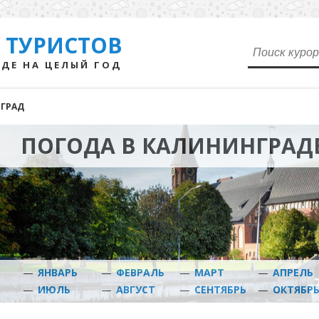
 ТУРИСТОВ
ДЕ НА ЦЕЛЫЙ ГОД
ГРАД
ПОГОДА В КАЛИНИНГРАД
—
ЯНВАРЬ
—
ФЕВРАЛЬ
—
МАРТ
—
АПРЕЛЬ
—
ИЮЛЬ
—
АВГУСТ
—
СЕНТЯБРЬ
—
ОКТЯБР