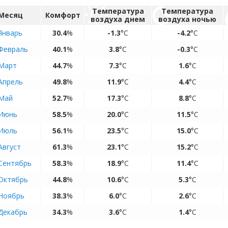
Температура
Температура
Месяц
Комфорт
воздуха днем
воздуха ночью
Январь
30.4
%
-1.3
°C
-4.2
°C
Февраль
40.1
%
3.8
°C
-0.3
°C
Март
44.7
%
7.3
°C
1.6
°C
Апрель
49.8
%
11.9
°C
4.4
°C
Май
52.7
%
17.3
°C
8.8
°C
Июнь
58.5
%
20.0
°C
11.5
°C
Июль
56.1
%
23.5
°C
15.0
°C
Август
61.3
%
23.1
°C
15.2
°C
Сентябрь
58.3
%
18.9
°C
11.4
°C
Октябрь
44.8
%
10.6
°C
5.3
°C
Ноябрь
38.3
%
6.0
°C
2.6
°C
Декабрь
34.3
%
3.6
°C
1.4
°C