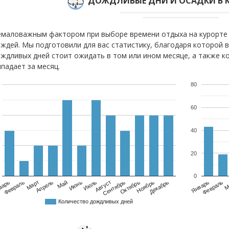
ДОЖДЛИВЫЕ ДНИ И ОСАДКИ В 
маловажным фактором при выборе времени отдыха на курорте 
ждей. Мы подготовили для вас статистику, благодаря которой 
ждливых дней стоит ожидать в том или ином месяце, а также к
падает за месяц.
80
60
40
20
0
варь
Февраль
Март
Апрель
Май
Июнь
Июль
Август
Сентябрь
Октябрь
Ноябрь
Декабрь
Февраль
Январь
М
Количество дождливых дней