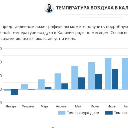
ТЕМПЕРАТУРА ВОЗДУХА В КА
 представленном ниже графике вы можете получить подробную
чной температуре воздуха в Калининграде по месяцам. Соглас
сяцами являются июль, август и июнь.
0
0
0
0
0
Январь
Февраль
Март
Апрель
Май
Июнь
Июль
Ав
Температура днем
Темпер