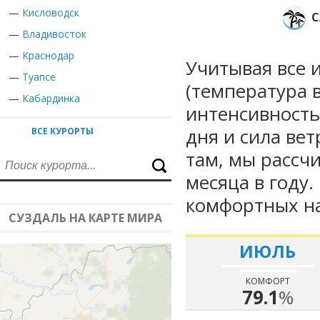
—
Кисловодск
С
—
Владивосток
—
Краснодар
Учитывая все 
—
Туапсе
(температура в
—
Кабардинка
интенсивность
дня и сила вет
ВСЕ КУРОРТЫ
там, мы рассч
месяца в году
комфортных на
СУЗДАЛЬ НА КАРТЕ МИРА
ИЮЛЬ
КОМФОРТ
79.1
%