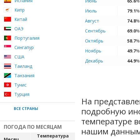
Испания
Июнь
65.6
%
Кипр
Июль
79.1
%
Китай
Август
74.8
%
ОАЭ
Сентябрь
69.0
%
Португалия
Октябрь
58.7
%
Сингапур
Ноябрь
49.7
%
США
Декабрь
44.9
%
Таиланд
Танзания
Тунис
Турция
На представле
подробную ин
ВСЕ СТРАНЫ
температуре в
ПОГОДА ПО МЕСЯЦАМ
нашим данным
Температура
Месяц