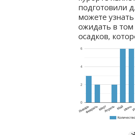
подготовили дл
можете узнать
ожидать в том
осадков, котор
6
4
2
0
Январь
Февраль
Март
Апрель
Май
Июнь
И
Количеств