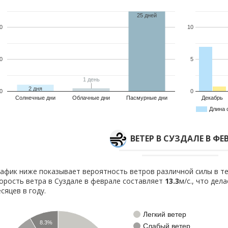
25 дней
0
10
0
5
1 день
1 день
2 дня
0
0
Солнечные дни
Облачные дни
Пасмурные дни
Декабрь
Длина 
ВЕТЕР В СУЗДАЛЕ В ФЕ
афик ниже показывает вероятность ветров различной силы в те
орость ветра в Суздале в феврале составляет
13.3
м/с., что дел
сяцев в году.
Легкий ветер
8.3%
Слабый ветер