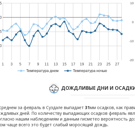
5
10
0
0
5
-10
0
-20
1
3
5
7
9
11
13
15
17
19
21
23
25
27
Температура днем
Температура ночью
ДОЖДЛИВЫЕ ДНИ И ОСАДКИ
среднем за февраль в Суздале выпадает
31
мм осадков, как пра
ждливых дней. По количеству выпадающих осадков февраль явля
гласно нашим наблюдениям и данным гисметео вероятность д
ом чаще всего это будет слабый моросящий дождь.