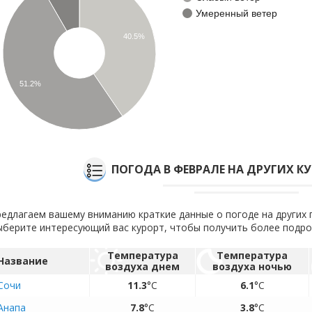
Умеренный ветер
40.5%
51.2%
ПОГОДА В ФЕВРАЛЕ НА ДРУГИХ К
едлагаем вашему вниманию краткие данные о погоде на других 
берите интересующий вас курорт, чтобы получить более подр
Температура
Температура
Название
воздуха днем
воздуха ночью
Сочи
11.3
°C
6.1
°C
Анапа
7.8
°C
3.8
°C