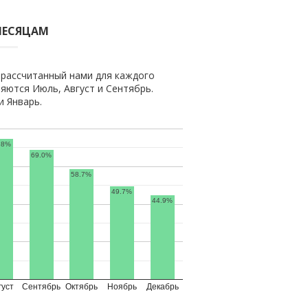
МЕСЯЦАМ
 рассчитанный нами для каждого
яются Июль, Август и Сентябрь.
 Январь.
.8%
69.0%
58.7%
49.7%
44.9%
густ
Сентябрь
Октябрь
Ноябрь
Декабрь