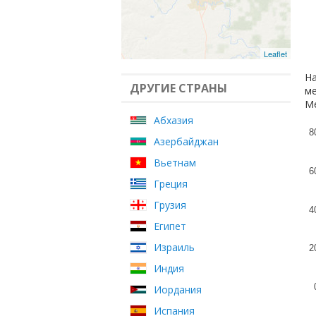
Leaflet
На
ДРУГИЕ СТРАНЫ
ме
Ме
Абхазия
8
Азербайджан
Вьетнам
6
Греция
Грузия
4
Египет
Израиль
2
Индия
Иордания
Испания