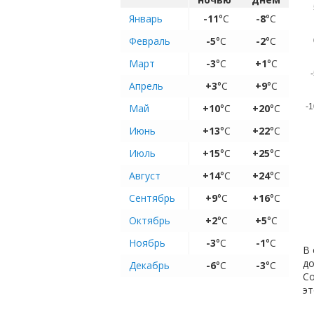
Январь
-11
°C
-8
°C
Февраль
-5
°C
-2
°C
Март
-3
°C
+1
°C
-
Апрель
+3
°C
+9
°C
Май
+10
°C
+20
°C
-1
Июнь
+13
°C
+22
°C
Июль
+15
°C
+25
°C
Август
+14
°C
+24
°C
Сентябрь
+9
°C
+16
°C
Октябрь
+2
°C
+5
°C
Ноябрь
-3
°C
-1
°C
В 
до
Декабрь
-6
°C
-3
°C
Со
эт