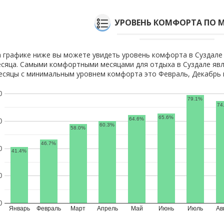
УРОВЕНЬ КОМФОРТА ПО 
 графике ниже вы можете увидеть уровень комфорта в Суздале
сяца. Самыми комфортными месяцами для отдыха в Суздале явл
сяцы с минимальным уровнем комфорта это Февраль, Декабрь и
0
79.1%
74
65.6%
64.6%
0
60.3%
58.0%
46.7%
0
41.4%
0
0
Январь
Февраль
Март
Апрель
Май
Июнь
Июль
Ав