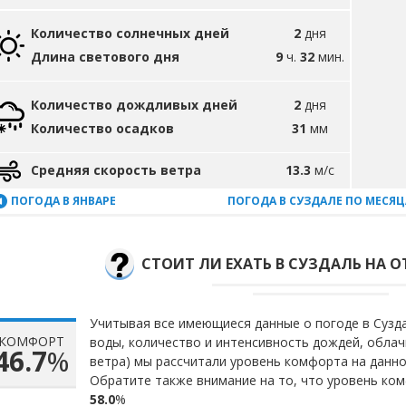
Количество солнечных дней
2
дня
Длина светового дня
9
ч.
32
мин.
Количество дождливых дней
2
дня
Количество осадков
31
мм
Средняя скорость ветра
13.3
м/с
ПОГОДА В ЯНВАРЕ
ПОГОДА В СУЗДАЛЕ ПО МЕСЯ
СТОИТ ЛИ ЕХАТЬ В СУЗДАЛЬ НА О
Учитывая все имеющиеся данные о погоде в Сузда
КОМФОРТ
воды, количество и интенсивность дождей, облач
46.7
%
ветра) мы рассчитали уровень комфорта на данн
Обратите также внимание на то, что уровень ком
58.0
%